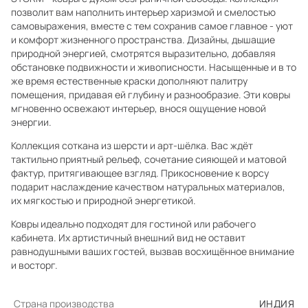
позволит вам наполнить интерьер харизмой и смелостью
самовыражения, вместе с тем сохранив самое главное - уют
и комфорт жизненного пространства. Дизайны, дышащие
природной энергией, смотрятся выразительно, добавляя
обстановке подвижности и живописности. Насыщенные и в то
же время естественные краски дополняют палитру
помещения, придавая ей глубину и разнообразие. Эти ковры
мгновенно освежают интерьер, внося ощущение новой
энергии.
Коллекция соткана из шерсти и арт-шёлка. Вас ждёт
тактильно приятный рельеф, сочетание сияющей и матовой
фактур, притягивающее взгляд. Прикосновение к ворсу
подарит наслаждение качеством натуральных материалов,
их мягкостью и природной энергетикой.
Ковры идеально подходят для гостиной или рабочего
кабинета. Их артистичный внешний вид не оставит
равнодушными ваших гостей, вызвав восхищённое внимание
и восторг.
Страна производства
ИНДИЯ