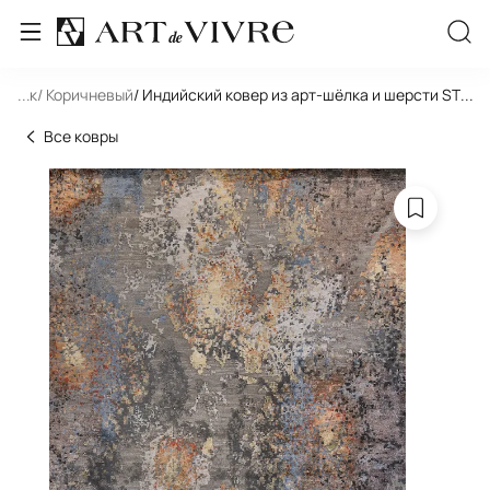
льник
...
/ Коричневый
/ Индийский ковер из арт-шёлка и шерсти STO
...
Все ковры