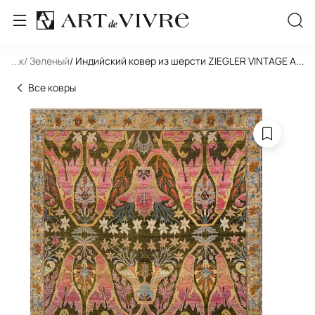
льник
...
/ Зеленый
/ Индийский ковер из шерсти ZIEGLER VINTAGE AC2
...
Все ковры