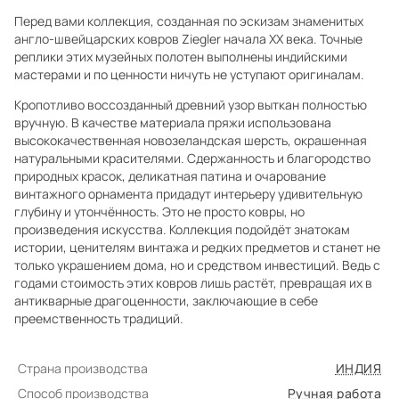
Перед вами коллекция, созданная по эскизам знаменитых
англо-швейцарских ковров Ziegler начала XX века. Точные
реплики этих музейных полотен выполнены индийскими
мастерами и по ценности ничуть не уступают оригиналам.
Кропотливо воссозданный древний узор выткан полностью
вручную. В качестве материала пряжи использована
высококачественная новозеландская шерсть, окрашенная
натуральными красителями. Сдержанность и благородство
природных красок, деликатная патина и очарование
винтажного орнамента придадут интерьеру удивительную
глубину и утончённость. Это не просто ковры, но
произведения искусства. Коллекция подойдёт знатокам
истории, ценителям винтажа и редких предметов и станет не
только украшением дома, но и средством инвестиций. Ведь с
годами стоимость этих ковров лишь растёт, превращая их в
антикварные драгоценности, заключающие в себе
преемственность традиций.
Страна производства
ИНДИЯ
Способ производства
Ручная работа