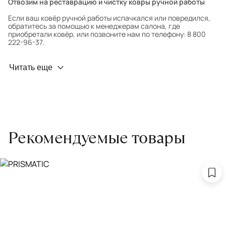
Отвозим на реставрацию и чистку ковры ручной работы
Если ваш ковёр ручной работы испачкался или повредился,
обратитесь за помощью к менеджерам салона, где
приобретали ковёр, или позвоните нам по телефону: 8 800
222-96-37.
Профилактика износа
Читать еще
Чтобы ковёр меньше изнашивался и выцветал, раз в полгода
его следует поворачивать на 180° для равномерного
распределения нагрузки. Мы возьмём эту работу на себя.
Проводим оценку ковров для страховки
Обратитесь в салон, где приобретали ковёр, договоритесь о
Рекомендуемые товары
заборе ковра экспертом либо привозите его в салон.