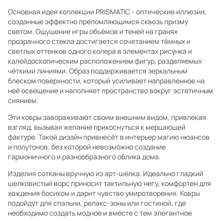
Основная идея коллекции PRISMATIC - оптические иллюзии,
созданные эффектно преломляющимся сквозь призму
светом. Ощущение игры объёмов и теней на гранях
прозрачного стекла достигается сочетанием тёмных и
светлых оттенков одного колера в элементах рисунка и
калейдоскопическим расположением фигур, разделяемых
чёткими линиями. Образ поддерживается зеркальным
блеском поверхности, который усиливает направленное на
неё освещение и наполняет пространство вокруг эстетичным
сиянием.
Эти ковры завораживают своим внешним видом, привлекая
взгляд, вызывая желание прикоснуться к мерцающей
фактуре. Такой дизайн привнесёт в интерьер магию нюансов
и полутонов, без которой невозможно создание
гармоничного и разнообразного облика дома.
Изделия сотканы вручную из арт-шёлка. Идеально гладкий
шелковистый ворс приносит тактильную негу, комфортен для
хождения босиком и дарит чувство умиротворения. Ковры
подойдут для спальни, релакс-зоны или гостиной, где
необходимо создать модное и вместе с тем элегантное