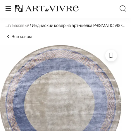
/ Круг
...
/ Бежевый
/ Индийский ковер из арт-шёлка PRISMATIC VISION
...
Все ковры