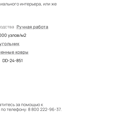
иального интерьера, или же
водства
Ручная работа
000
узлов/м2
угольник
енные ковры
DD-24-851
атитесь за помощью к
по телефону: 8 800 222-96-37.
 следует поворачивать на 180°