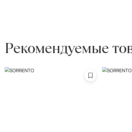
для равномерного распределения нагрузки. Мы возьмём эту раб
Проводим оценку ковров для страховки
Обратитесь в салон, где приобретали ковёр, договоритесь о за
привозите его в салон.
Рекомендуемые то