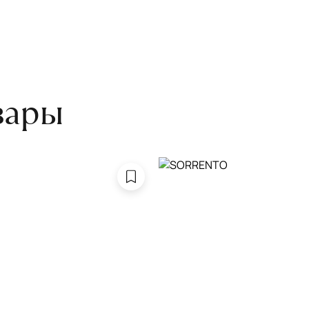
оту на себя.
боре ковра экспертом либо
вары