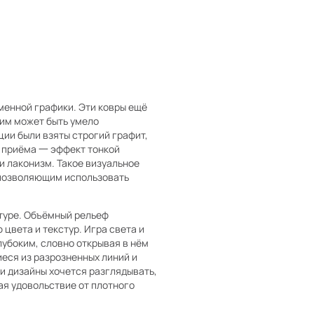
менной графики. Эти ковры ещё
им может быть умело
ии были взяты строгий графит,
о приёма 一 эффект тонкой
 лаконизм. Такое визуальное
 позволяющим использовать
туре. Объёмный рельеф
цвета и текстур. Игра света и
убоким, словно открывая в нём
еся из разрозненных линий и
ти дизайны хочется разглядывать,
ая удовольствие от плотного