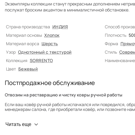
Экземпляры коллекции станут прекрасным дополнением нетрив
послужат броским акцентом в минималистичной обстановке.
Страна производства
ИНДИЯ
Способ произ
Материал основы
Хлопок
Плотность
50
Материал ворса
Шерсть
Форма
Прямо
Узор
Однотонный с текстурой
Стиль
Соврем
Коллекция
SORRENTO
Наименование
Цвет
Бежевый
Постпродажное обслуживание
Отвозим на реставрацию и чистку ковры ручной работы
Если ваш ковёр ручной работы испачкался или повредился, обр
менеджерам салона, где приобретали ковёр, или позвоните нам 
Профилактика износа
Читать еще
Чтобы ковёр меньше изнашивался и выцветал, раз в полгода его