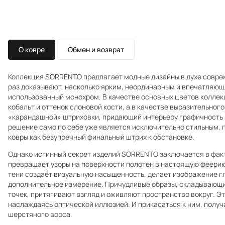
О ковре
Обмен и возврат
Коллекция SORRENTO предлагает модные дизайны в духе совре
раз доказывают, насколько ярким, неординарным и впечатляющ
использованный монохром. В качестве основных цветов коллекц
кобальт и оттенок слоновой кости, а в качестве выразительног
«карандашной» штриховки, придающий интерьеру графичность и
решение само по себе уже является исключительно стильным,
ковры как безупречный финальный штрих к обстановке.
Однако истинный секрет изделий SORRENTO заключается в фак
превращает узоры на поверхности полотен в настоящую феерию 
тени создаёт визуальную насыщенность, делает изображение гл
дополнительное измерение. Причудливые образы, складывающи
точек, притягивают взгляд и оживляют пространство вокруг. Э
наслаждаясь оптической иллюзией. И прикасаться к ним, получ
шерстяного ворса.