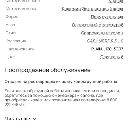
Материал основы
Хлопок
Материал ворса
Кашемир
,
Эвкалиптовый шёлк
Форма
Прямоугольник
Узор
Однотонный с текстурой
Стиль
Современные ковры
Коллекция
CASHMERE & SILK
Наименование
PLAIN-J120-3C07
Цвет
Оливковый
Постпродажное обслуживание
Отвозим на реставрацию и чистку ковры ручной работы
Если ваш ковёр ручной работы испачкался или повредился,
обратитесь за помощью к менеджерам салона, где
приобретали ковёр, или позвоните нам по телефону: 8 800
222-96-37.
Профилактика износа
Читать еще
Чтобы ковёр меньше изнашивался и выцветал, раз в полгода