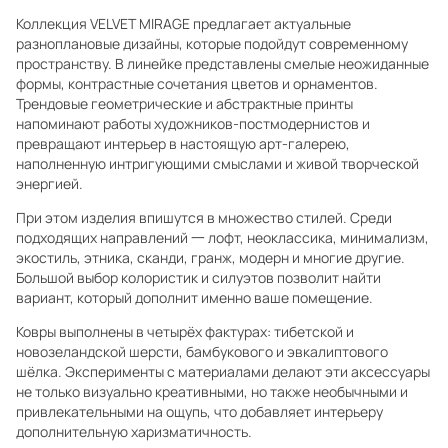
Коллекция VELVET MIRAGE предлагает актуальные
разноплановые дизайны, которые подойдут современному
пространству. В линейке представлены смелые неожиданные
формы, контрастные сочетания цветов и орнаментов.
Трендовые геометрические и абстрактные принты
напоминают работы художников-постмодернистов и
превращают интерьер в настоящую арт-галерею,
наполненную интригующими смыслами и живой творческой
энергией.
При этом изделия впишутся в множество стилей. Среди
подходящих направлений 一 лофт, неоклассика, минимализм,
экостиль, этника, сканди, гранж, модерн и многие другие.
Большой выбор колористик и силуэтов позволит найти
вариант, который дополнит именно ваше помещение.
Ковры выполнены в четырёх фактурах: тибетской и
новозеландской шерсти, бамбукового и эвкалиптового
шёлка. Эксперименты с материалами делают эти аксессуары
не только визуально креативными, но также необычными и
привлекательными на ощупь, что добавляет интерьеру
дополнительную харизматичность.