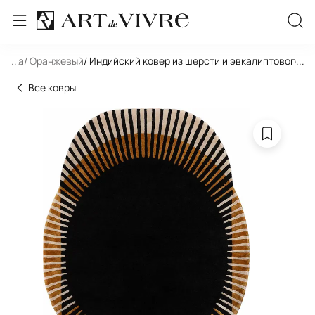
игура
...
/ Оранжевый
/ Индийский ковер из шерсти и эвкалиптового ш
...
Все ковры