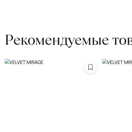
Проводим оценку ковров для страховки
Обратитесь в салон, где приобретали ковёр, договоритесь о за
привозите его в салон.
Рекомендуемые то