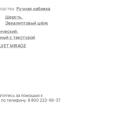
водства
Ручная набивка
Шерсть
,
Эвкалиптовый шёлк
ический
,
ный с текстурой
LVET MIRAGE
атитесь за помощью к
по телефону: 8 800 222-96-37.
 следует поворачивать на 180°
оту на себя.