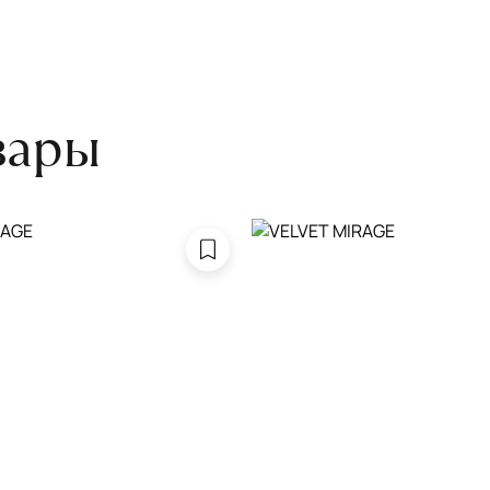
боре ковра экспертом либо
вары