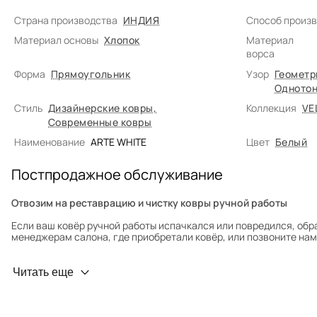
Страна производства
ИНДИЯ
Способ произ
Материал основы
Хлопок
Материал
ворса
Форма
Прямоугольник
Узор
Геометр
Однотон
Стиль
Дизайнерские ковры
,
Коллекция
VE
Современные ковры
Наименование
ARTE WHITE
Цвет
Белый
Постпродажное обслуживание
Отвозим на реставрацию и чистку ковры ручной работы
Если ваш ковёр ручной работы испачкался или повредился, обр
менеджерам салона, где приобретали ковёр, или позвоните нам 
Профилактика износа
Читать еще
Чтобы ковёр меньше изнашивался и выцветал, раз в полгода его
для равномерного распределения нагрузки. Мы возьмём эту раб