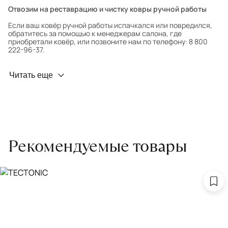
Отвозим на реставрацию и чистку ковры ручной работы
Если ваш ковёр ручной работы испачкался или повредился,
обратитесь за помощью к менеджерам салона, где
приобретали ковёр, или позвоните нам по телефону: 8 800
222-96-37.
Профилактика износа
Читать еще
Чтобы ковёр меньше изнашивался и выцветал, раз в полгода
его следует поворачивать на 180° для равномерного
распределения нагрузки. Мы возьмём эту работу на себя.
Проводим оценку ковров для страховки
Обратитесь в салон, где приобретали ковёр, договоритесь о
Рекомендуемые товары
заборе ковра экспертом либо привозите его в салон.