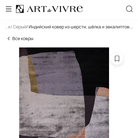
льник
...
/ Серый
/ Индийский ковер из шерсти, шёлка и эвкалиптовог
...
Все ковры