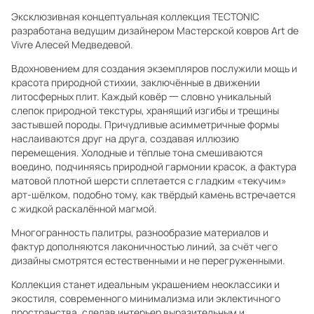
Эксклюзивная концептуальная коллекция TECTONIC
разработана ведущим дизайнером Мастерской ковров Art de
Vivre Алесей Медведевой.
Вдохновением для создания экземпляров послужили мощь и
красота природной стихии, заключённые в движении
литосферных плит. Каждый ковёр 一 словно уникальный
слепок природной текстуры, хранящий изгибы и трещины
застывшей породы. Причудливые асимметричные формы
наслаиваются друг на друга, создавая иллюзию
перемещения. Холодные и тёплые тона смешиваются
воедино, подчиняясь природной гармонии красок, а фактура
матовой плотной шерсти сплетается с гладким «текучим»
арт-шёлком, подобно тому, как твёрдый камень встречается
с жидкой раскалённой магмой.
Многогранность палитры, разнообразие материалов и
фактур дополняются лаконичностью линий, за счёт чего
дизайны смотрятся естественными и не перегруженными.
Коллекция станет идеальным украшением неоклассики и
экостиля, современного минимализма или эклектичного
пространства, сделав интерьер выразительным и