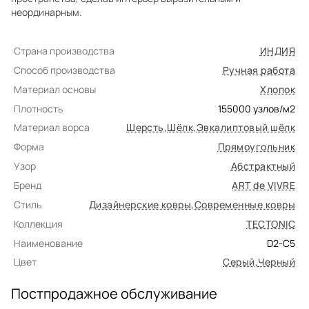
неординарным.
Страна производства
ИНДИЯ
Способ производства
Ручная работа
Материал основы
Хлопок
Плотность
155000
узлов/м2
Материал ворса
Шерсть
,
Шёлк
,
Эвкалиптовый шёлк
Форма
Прямоугольник
Узор
Абстрактный
Бренд
ART de VIVRE
Стиль
Дизайнерские ковры
,
Современные ковры
Коллекция
TECTONIC
Наименование
D2-C5
Цвет
Серый
,
Черный
Постпродажное обслуживание