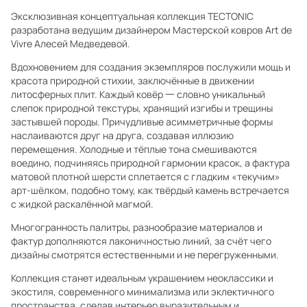
Эксклюзивная концептуальная коллекция TECTONIC
разработана ведущим дизайнером Мастерской ковров Art de
Vivre Алесей Медведевой.
Вдохновением для создания экземпляров послужили мощь и
красота природной стихии, заключённые в движении
литосферных плит. Каждый ковёр 一 словно уникальный
слепок природной текстуры, хранящий изгибы и трещины
застывшей породы. Причудливые асимметричные формы
наслаиваются друг на друга, создавая иллюзию
перемещения. Холодные и тёплые тона смешиваются
воедино, подчиняясь природной гармонии красок, а фактура
матовой плотной шерсти сплетается с гладким «текучим»
арт-шёлком, подобно тому, как твёрдый камень встречается
с жидкой раскалённой магмой.
Многогранность палитры, разнообразие материалов и
фактур дополняются лаконичностью линий, за счёт чего
дизайны смотрятся естественными и не перегруженными.
Коллекция станет идеальным украшением неоклассики и
экостиля, современного минимализма или эклектичного
пространства, сделав интерьер выразительным и