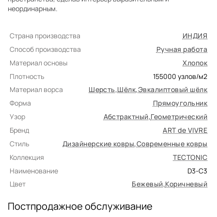
неординарным.
Страна производства
ИНДИЯ
Способ производства
Ручная работа
Материал основы
Хлопок
Плотность
155000
узлов/м2
Материал ворса
Шерсть
,
Шёлк
,
Эвкалиптовый шёлк
Форма
Прямоугольник
Узор
Абстрактный
,
Геометрический
Бренд
ART de VIVRE
Стиль
Дизайнерские ковры
,
Современные ковры
Коллекция
TECTONIC
Наименование
D3-C3
Цвет
Бежевый
,
Коричневый
Постпродажное обслуживание