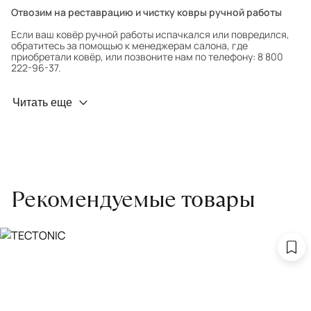
Отвозим на реставрацию и чистку ковры ручной работы
Если ваш ковёр ручной работы испачкался или повредился,
обратитесь за помощью к менеджерам салона, где
приобретали ковёр, или позвоните нам по телефону: 8 800
222-96-37.
Профилактика износа
Читать еще
Чтобы ковёр меньше изнашивался и выцветал, раз в полгода
его следует поворачивать на 180° для равномерного
распределения нагрузки. Мы возьмём эту работу на себя.
Проводим оценку ковров для страховки
Обратитесь в салон, где приобретали ковёр, договоритесь о
Рекомендуемые товары
заборе ковра экспертом либо привозите его в салон.