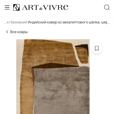
льник
...
/ Бежевый
/ Индийский ковер из эвкалиптового шёлка, шерст
...
Все ковры