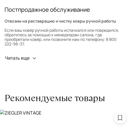
Постпродажное обслуживание
Отвозим на реставрацию и чистку ковры ручной работы
Если ваш ковёр ручной работы испачкался или повредился,
обратитесь за помощью к менеджерам салона, где
приобретали ковёр, или позвоните нам по телефону: 8 800
222-96-37.
Профилактика износа
Читать еще
Чтобы ковёр меньше изнашивался и выцветал, раз в полгода
его следует поворачивать на 180° для равномерного
распределения нагрузки. Мы возьмём эту работу на себя.
Проводим оценку ковров для страховки
Обратитесь в салон, где приобретали ковёр, договоритесь о
Рекомендуемые товары
заборе ковра экспертом либо привозите его в салон.