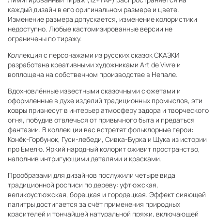
каждый дизайн в его оригинальном размере и цвете.
Изменение размера допускается, изменение колористики
недоступно. Любые кастомизированные версии не
ограничены по тиражу.
Коллекция с персонажами из русских сказок СКАЗКИ
разработана креативными художниками Art de Vivre и
воплощена на собственном производстве в Непале.
Вдохновлённые известными сказочными сюжетами и
оформленные в духе изделий традиционных промыслов, эти
ковры привнесут в интерьер атмосферу задора и творческого
огня, побудив отвлечься от привычного быта и предаться
фантазии. В коллекции вас встретят фольклорные герои:
Конёк-Горбунок, Гуси-лебеди, Сивка-Бурка и Щука из истории
про Емелю. Яркий народный колорит оживит пространство,
наполнив интригующими деталями и красками.
Прообразами для дизайнов послужили четыре вида
традиционной росписи по дереву: уфтюжская,
великоустюжская, борецкая и городецкая. Эффект сияющей
палитры достигается за счёт применения природных
красителей и тончайшей натуральной пряжи, включающей