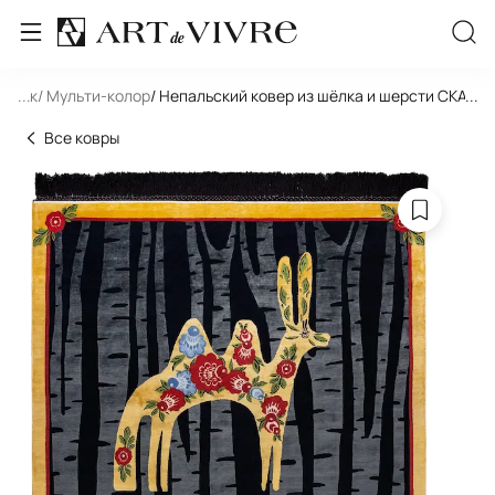
льник
...
/ Мульти-колор
/ Непальский ковер из шёлка и шерсти СКАЗ
...
Все ковры