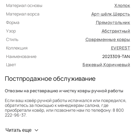
Материал основы
Хлопок
Материал ворса
Арт-шёлк
,
Шерсть
Форма
Прямоугольник
Узор
Абстрактный
Стиль
Современные ковры
Коллекция
EVEREST
Наименование
2023309-TAN
Цвет
Бежевый
,
Коричневый
Постпродажное обслуживание
Отвозим на реставрацию и чистку ковры ручной работы
Если ваш ковёр ручной работы испачкался или повредился,
обратитесь за помощью к менеджерам салона, где
приобретали ковёр, или позвоните нам по телефону: 8 800
222-96-37.
Профилактика износа
Читать еще