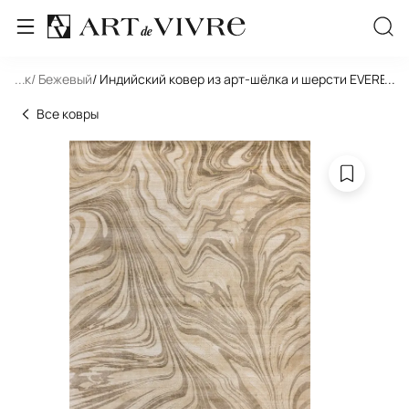
льник
...
/ Бежевый
/ Индийский ковер из арт-шёлка и шерсти EVEREST
...
Все ковры