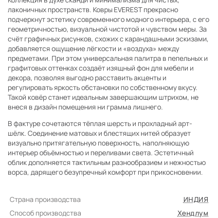
лаконичных пространств. Ковры EVEREST прекрасно
подчеркнут эстетику современного модного интерьера, с его
геометричностью, визуальной чистотой и чувством меры. За
счёт графичных рисунков, схожих с карандашными эскизами,
добавляется ощущение лёгкости и «воздуха» между
предметами. При этом универсальная палитра в пепельных и
графитовых оттенках создаёт изящный фон для мебели и
декора, позволяя выгодно расставить акценты и
регулировать яркость обстановки по собственному вкусу.
Такой ковёр станет идеальным завершающим штрихом, не
внеся в дизайн помещения ни грамма лишнего.
В фактуре сочетаются тёплая шерсть и прохладный арт-
шёлк. Соединение матовых и блестящих нитей образует
визуально притягательную поверхность, наполняющую
интерьер объёмностью и переливами света. Эстетичный
облик дополняется тактильным разнообразием и нежностью
ворса, дарящего безупречный комфорт при прикосновении.
Страна производства
ИНДИЯ
Способ производства
Хендлум