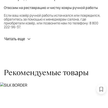
Отвозим на реставрацию и чистку ковры ручной работы
Если ваш ковёр ручной работы испачкался или повредился,
обратитесь за помощью к менеджерам салона, где
приобретали ковёр, или позвоните нам по телефону: 8 800
222-96-37.
Профилактика износа
Читать еще
Чтобы ковёр меньше изнашивался и выцветал, раз в полгода
его следует поворачивать на 180° для равномерного
распределения нагрузки. Мы возьмём эту работу на себя.
Проводим оценку ковров для страховки
Обратитесь в салон, где приобретали ковёр, договоритесь о
Рекомендуемые товары
заборе ковра экспертом либо привозите его в салон.