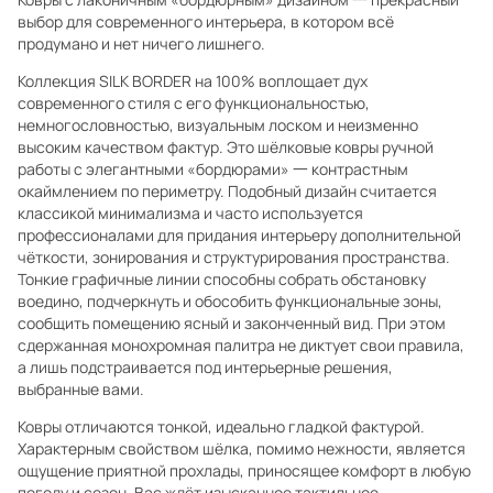
выбор для современного интерьера, в котором всё
продумано и нет ничего лишнего.
Коллекция SILK BORDER на 100% воплощает дух
современного стиля с его функциональностью,
немногословностью, визуальным лоском и неизменно
высоким качеством фактур. Это шёлковые ковры ручной
работы с элегантными «бордюрами» 一 контрастным
окаймлением по периметру. Подобный дизайн считается
классикой минимализма и часто используется
профессионалами для придания интерьеру дополнительной
чёткости, зонирования и структурирования пространства.
Тонкие графичные линии способны собрать обстановку
воедино, подчеркнуть и обособить функциональные зоны,
сообщить помещению ясный и законченный вид. При этом
сдержанная монохромная палитра не диктует свои правила,
а лишь подстраивается под интерьерные решения,
выбранные вами.
Ковры отличаются тонкой, идеально гладкой фактурой.
Характерным свойством шёлка, помимо нежности, является
ощущение приятной прохлады, приносящее комфорт в любую
погоду и сезон. Вас ждёт изысканное тактильное