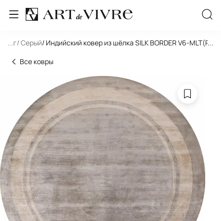
/ Круг
...
/ Серый
/ Индийский ковер из шёлка SILK BORDER V6-MLT(Rou
...
Все ковры