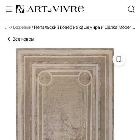
льник
...
/ Бежевый
/ Непальский ковер из кашемира и шёлка Modern Hi
...
Все ковры