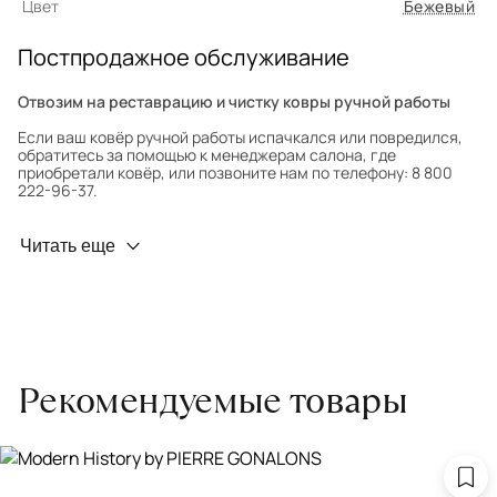
Цвет
Бежевый
Постпродажное обслуживание
Отвозим на реставрацию и чистку ковры ручной работы
Если ваш ковёр ручной работы испачкался или повредился,
обратитесь за помощью к менеджерам салона, где
приобретали ковёр, или позвоните нам по телефону: 8 800
222-96-37.
Профилактика износа
Читать еще
Чтобы ковёр меньше изнашивался и выцветал, раз в полгода
его следует поворачивать на 180° для равномерного
распределения нагрузки. Мы возьмём эту работу на себя.
Проводим оценку ковров для страховки
Обратитесь в салон, где приобретали ковёр, договоритесь о
Рекомендуемые товары
заборе ковра экспертом либо привозите его в салон.