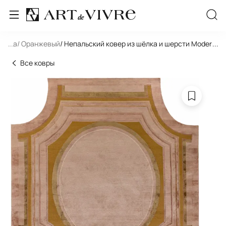
игура
...
/ Оранжевый
/ Непальский ковер из шёлка и шерсти Modern H
...
Все ковры