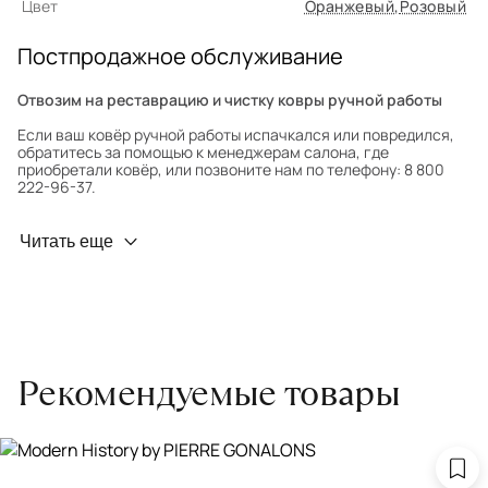
Цвет
Оранжевый
,
Розовый
Постпродажное обслуживание
Отвозим на реставрацию и чистку ковры ручной работы
Если ваш ковёр ручной работы испачкался или повредился,
обратитесь за помощью к менеджерам салона, где
приобретали ковёр, или позвоните нам по телефону: 8 800
222-96-37.
Профилактика износа
Читать еще
Чтобы ковёр меньше изнашивался и выцветал, раз в полгода
его следует поворачивать на 180° для равномерного
распределения нагрузки. Мы возьмём эту работу на себя.
Проводим оценку ковров для страховки
Обратитесь в салон, где приобретали ковёр, договоритесь о
Рекомендуемые товары
заборе ковра экспертом либо привозите его в салон.