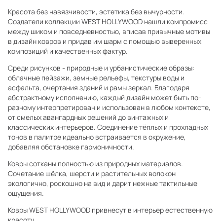
Красота без навязчивости, эстетика без вычурности.
Создатели коллекции WEST HOLLYWOOD нашли компромисс
между шиком и повседневностью, вписав привычные мотивы
в дизайн ковров и придав им шарм с помощью выверенных
композиций и качественных фактур.
Среди рисунков - природные и урбанистические образы:
облачные пейзажи, земные рельефы, текстуры воды и
асфальта, очертания зданий и рамы зеркал. Благодаря
абстрактному исполнению, каждый дизайн может быть по-
разному интерпретирован и использован в любом контексте,
от смелых авангардных решений до винтажных и
классических интерьеров. Соединение тёплых и прохладных
тонов в палитре идеально встраивается в окружение,
добавляя обстановке гармоничности.
Ковры сотканы полностью из природных материалов.
Сочетание шёлка, шерсти и растительных волокон
экологично, роскошно на вид и дарит нежные тактильные
ощущения.
Ковры WEST HOLLYWOOD привнесут в интерьер естественную
красоту.