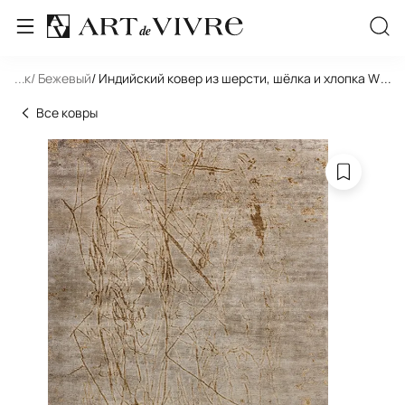
льник
...
/ Бежевый
/ Индийский ковер из шерсти, шёлка и хлопка W
...
Все ковры