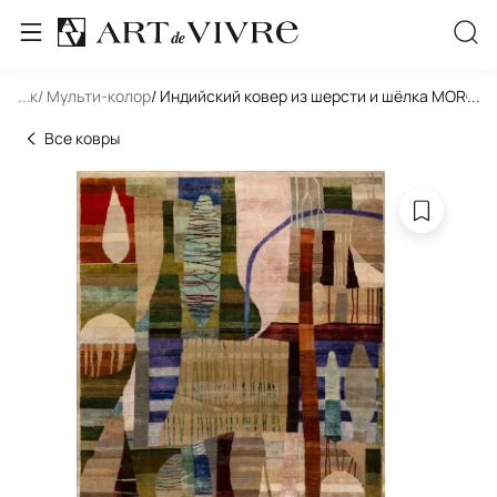
льник
...
/ Мульти-колор
/ Индийский ковер из шерсти и шёлка MOROC
...
Все ковры