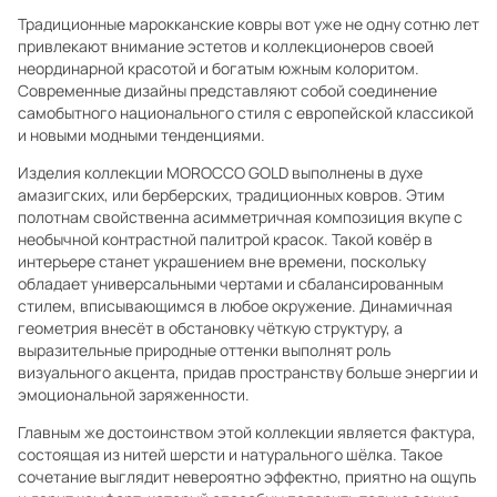
Традиционные марокканские ковры вот уже не одну сотню лет
привлекают внимание эстетов и коллекционеров своей
неординарной красотой и богатым южным колоритом.
Современные дизайны представляют собой соединение
самобытного национального стиля с европейской классикой
и новыми модными тенденциями.
Изделия коллекции MOROCCO GOLD выполнены в духе
амазигских, или берберских, традиционных ковров. Этим
полотнам свойственна асимметричная композиция вкупе с
необычной контрастной палитрой красок. Такой ковёр в
интерьере станет украшением вне времени, поскольку
обладает универсальными чертами и сбалансированным
стилем, вписывающимся в любое окружение. Динамичная
геометрия внесёт в обстановку чёткую структуру, а
выразительные природные оттенки выполнят роль
визуального акцента, придав пространству больше энергии и
эмоциональной заряженности.
Главным же достоинством этой коллекции является фактура,
состоящая из нитей шерсти и натурального шёлка. Такое
сочетание выглядит невероятно эффектно, приятно на ощупь