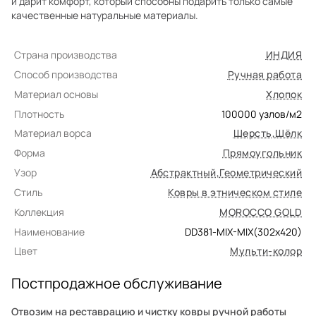
и дарит комфорт, который способны подарить только самые
качественные натуральные материалы.
Страна производства
ИНДИЯ
Способ производства
Ручная работа
Материал основы
Хлопок
Плотность
100000
узлов/м2
Материал ворса
Шерсть
,
Шёлк
Форма
Прямоугольник
Узор
Абстрактный
,
Геометрический
Стиль
Ковры в этническом стиле
Коллекция
MOROCCO GOLD
Наименование
DD381-MIX-MIX(302x420)
Цвет
Мульти-колор
Постпродажное обслуживание
Отвозим на реставрацию и чистку ковры ручной работы