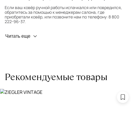
Если ваш ковёр ручной работы испачкался или повредился,
обратитесь за помощью к менеджерам салона, где
приобретали ковёр, или позвоните нам по телефону: 8 800
222-96-37.
Профилактика износа
Читать еще
Чтобы ковёр меньше изнашивался и выцветал, раз в полгода
его следует поворачивать на 180° для равномерного
распределения нагрузки. Мы возьмём эту работу на себя.
Проводим оценку ковров для страховки
Обратитесь в салон, где приобретали ковёр, договоритесь о
Рекомендуемые товары
заборе ковра экспертом либо привозите его в салон.