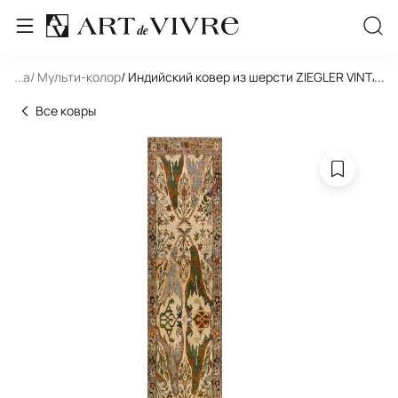
рожка
...
/ Мульти-колор
/ Индийский ковер из шерсти ZIEGLER VINTA
...
Все ковры