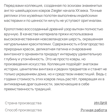
Перед вами коллекция, созданная по эскизам знаменитых
англо-швейцарских ковров Ziegler начала XX века. Точные
реплики этих музейных полотен выполнены индийскими
мастерами и по ценности ничуть не уступают оригиналам.
Кропотливо воссозданный древний узор выткан полностью
вручную. В качестве материала пряжи использована
высококачественная новозеландская шерсть, окрашенная
натуральными красителями. Сдержанность и благородство
природных красок, деликатная патина и очарование
винтажного орнамента придадут интерьеру удивительную
глубину и утончённость. Это не просто ковры, но
произведения искусства. Коллекция подойдёт знатокам
истории, ценителям винтажа и редких предметов и станет не
только украшением дома, но и средством инвестиций. Ведь с
годами стоимость этих ковров лишь растёт, превращая их в
антикварные драгоценности, заключающие в себе
преемственность традиций.
Страна производства
ИНДИЯ
Способ производства
Ручная работа