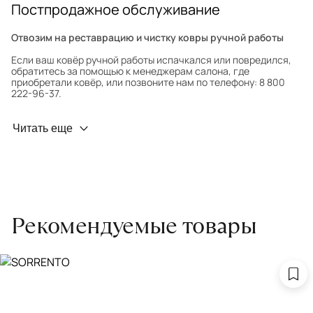
Постпродажное обслуживание
Отвозим на реставрацию и чистку ковры ручной работы
Если ваш ковёр ручной работы испачкался или повредился,
обратитесь за помощью к менеджерам салона, где
приобретали ковёр, или позвоните нам по телефону: 8 800
222-96-37.
Профилактика износа
Читать еще
Чтобы ковёр меньше изнашивался и выцветал, раз в полгода
его следует поворачивать на 180° для равномерного
распределения нагрузки. Мы возьмём эту работу на себя.
Проводим оценку ковров для страховки
Обратитесь в салон, где приобретали ковёр, договоритесь о
Рекомендуемые товары
заборе ковра экспертом либо привозите его в салон.