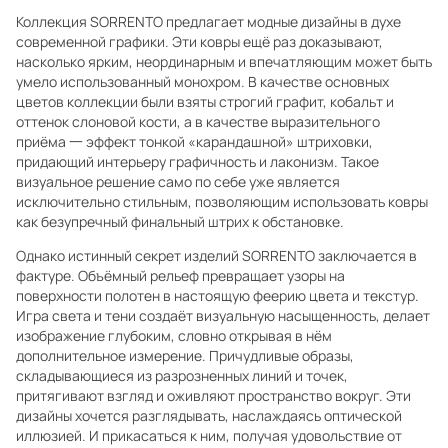
Коллекция SORRENTO предлагает модные дизайны в духе
современной графики. Эти ковры ещё раз доказывают,
насколько ярким, неординарным и впечатляющим может быть
умело использованный монохром. В качестве основных
цветов коллекции были взяты строгий графит, кобальт и
оттенок слоновой кости, а в качестве выразительного
приёма 一 эффект тонкой «карандашной» штриховки,
придающий интерьеру графичность и лаконизм. Такое
визуальное решение само по себе уже является
исключительно стильным, позволяющим использовать ковры
как безупречный финальный штрих к обстановке.
Однако истинный секрет изделий SORRENTO заключается в
фактуре. Объёмный рельеф превращает узоры на
поверхности полотен в настоящую феерию цвета и текстур.
Игра света и тени создаёт визуальную насыщенность, делает
изображение глубоким, словно открывая в нём
дополнительное измерение. Причудливые образы,
складывающиеся из разрозненных линий и точек,
притягивают взгляд и оживляют пространство вокруг. Эти
дизайны хочется разглядывать, наслаждаясь оптической
иллюзией. И прикасаться к ним, получая удовольствие от