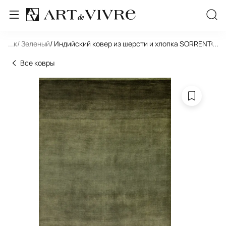
льник
...
/ Зеленый
/ Индийский ковер из шерсти и хлопка SORRENTO 
...
Все ковры