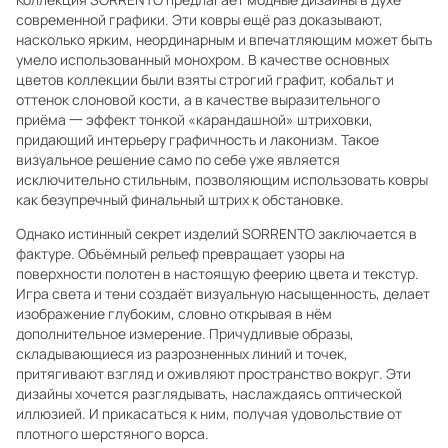
современной графики. Эти ковры ещё раз доказывают,
насколько ярким, неординарным и впечатляющим может быть
умело использованный монохром. В качестве основных
цветов коллекции были взяты строгий графит, кобальт и
оттенок слоновой кости, а в качестве выразительного
приёма 一 эффект тонкой «карандашной» штриховки,
придающий интерьеру графичность и лаконизм. Такое
визуальное решение само по себе уже является
исключительно стильным, позволяющим использовать ковры
как безупречный финальный штрих к обстановке.
Однако истинный секрет изделий SORRENTO заключается в
фактуре. Объёмный рельеф превращает узоры на
поверхности полотен в настоящую феерию цвета и текстур.
Игра света и тени создаёт визуальную насыщенность, делает
изображение глубоким, словно открывая в нём
дополнительное измерение. Причудливые образы,
складывающиеся из разрозненных линий и точек,
притягивают взгляд и оживляют пространство вокруг. Эти
дизайны хочется разглядывать, наслаждаясь оптической
иллюзией. И прикасаться к ним, получая удовольствие от
плотного шерстяного ворса.