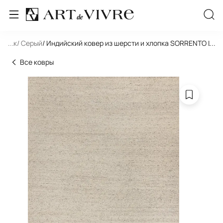
льник
...
/ Серый
/ Индийский ковер из шерсти и хлопка SORRENTO LO
...
Все ковры