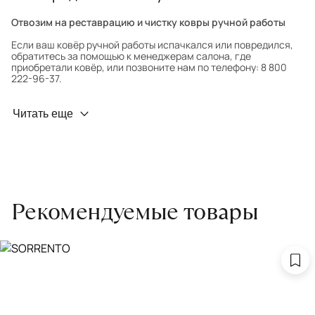
Отвозим на реставрацию и чистку ковры ручной работы
Если ваш ковёр ручной работы испачкался или повредился,
обратитесь за помощью к менеджерам салона, где
приобретали ковёр, или позвоните нам по телефону: 8 800
222-96-37.
Профилактика износа
Читать еще
Чтобы ковёр меньше изнашивался и выцветал, раз в полгода
его следует поворачивать на 180° для равномерного
распределения нагрузки. Мы возьмём эту работу на себя.
Проводим оценку ковров для страховки
Обратитесь в салон, где приобретали ковёр, договоритесь о
Рекомендуемые товары
заборе ковра экспертом либо привозите его в салон.