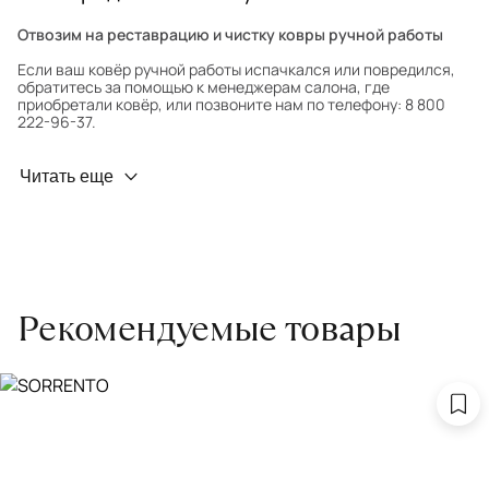
Отвозим на реставрацию и чистку ковры ручной работы
Если ваш ковёр ручной работы испачкался или повредился,
обратитесь за помощью к менеджерам салона, где
приобретали ковёр, или позвоните нам по телефону: 8 800
222-96-37.
Профилактика износа
Читать еще
Чтобы ковёр меньше изнашивался и выцветал, раз в полгода
его следует поворачивать на 180° для равномерного
распределения нагрузки. Мы возьмём эту работу на себя.
Проводим оценку ковров для страховки
Обратитесь в салон, где приобретали ковёр, договоритесь о
Рекомендуемые товары
заборе ковра экспертом либо привозите его в салон.