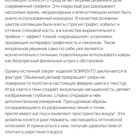
современной графики. Эти ковры ещё раз доказывают,
насколько ярким, неординарным и впечатляющим может быть
умело использованный монохром. В качестве основных
цветов коллекции были взяты строгий графит, кобальт и
оттенок слоновой кости, а в качестве выразительного
приёма 一 эффект тонкой «карандашной» штриховки,
придающий интерьеру графичность и лаконизм. Такое
визуальное решение само по себе уже является
исключительно стильным, позволяющим использовать ковры
как безупречный финальный штрих к обстановке.
Однако истинный секрет изделий SORRENTO заключается в
фактуре. Объёмный рельеф превращает узоры на
поверхности полотен в настоящую феерию цвета и текстур.
Игра света и тени создаёт визуальную насыщенность, делает
изображение глубоким, словно открывая в нём
дополнительное измерение. Причудливые образы,
складывающиеся из разрозненных линий и точек,
притягивают взгляд и оживляют пространство вокруг. Эти
дизайны хочется разглядывать, наслаждаясь оптической
иллюзией. И прикасаться к ним, получая удовольствие от
плотного шерстяного ворса.