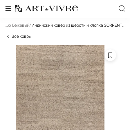
льник
...
/ Бежевый
/ Индийский ковер из шерсти и хлопка SORRENTO 
...
Все ковры