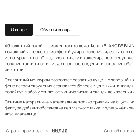
О ковре
Обмен и возврат
Абсолютный покой возможен только дома. Ковры BLANC DE BLAN
домашний интерьер атмосферой умиротворения, идеального ко
из натурального шёлка, пуха альпаки и кашемира перенесут вас
подарив тактильное и визуальное наслаждение и наполнив обст
чистотой.
Элегантный монохром позволяет создать ощущение завершённ
фоне детали окружения становятся более акцентными, выглядя
подойдут любому стилю, от минимализма и сканди до классики и
Элитные натуральные материалы не только приятны на ощупь, 
фактура добавит обстановке деликатного шика, подчеркнёт кра
вкус владельца.
Страна производства
ИНДИЯ
Способ произ