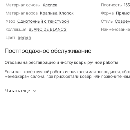
Материал основы
Хлопок
Плотность
15
Материал ворса
Крапива
,
Хлопок
Форма
Прямо
Узор
Однотонный с текстурой
Стиль
Соврем
Коллекция
BLANC DE BLANCS
Наименование
Цвет
Белый
Постпродажное обслуживание
Отвозим на реставрацию и чистку ковры ручной работы
Если ваш ковёр ручной работы испачкался или повредился, обр
менеджерам салона, где приобретали ковёр, или позвоните нам 
Профилактика износа
Читать еще
Чтобы ковёр меньше изнашивался и выцветал, раз в полгода его
для равномерного распределения нагрузки. Мы возьмём эту раб
Проводим оценку ковров для страховки
Обратитесь в салон, где приобретали ковёр, договоритесь о за
привозите его в салон.