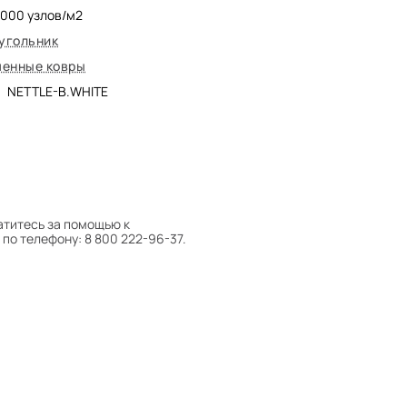
5000
узлов/м2
угольник
енные ковры
NETTLE-B.WHITE
атитесь за помощью к
по телефону: 8 800 222-96-37.
 следует поворачивать на 180°
оту на себя.
боре ковра экспертом либо