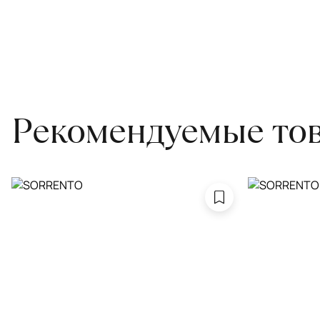
Чтобы ковёр меньше изнашивался и выцветал, раз в полгода его
для равномерного распределения нагрузки. Мы возьмём эту раб
Проводим оценку ковров для страховки
Обратитесь в салон, где приобретали ковёр, договоритесь о за
привозите его в салон.
Рекомендуемые то