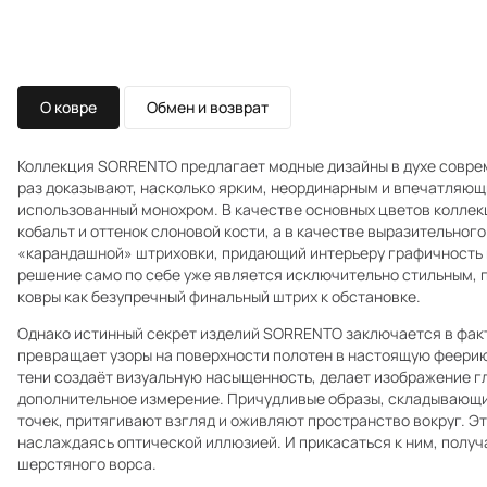
О ковре
Обмен и возврат
Коллекция SORRENTO предлагает модные дизайны в духе совре
раз доказывают, насколько ярким, неординарным и впечатляющ
использованный монохром. В качестве основных цветов коллекц
кобальт и оттенок слоновой кости, а в качестве выразительног
«карандашной» штриховки, придающий интерьеру графичность и
решение само по себе уже является исключительно стильным,
ковры как безупречный финальный штрих к обстановке.
Однако истинный секрет изделий SORRENTO заключается в фак
превращает узоры на поверхности полотен в настоящую феерию 
тени создаёт визуальную насыщенность, делает изображение гл
дополнительное измерение. Причудливые образы, складывающи
точек, притягивают взгляд и оживляют пространство вокруг. Э
наслаждаясь оптической иллюзией. И прикасаться к ним, получ
шерстяного ворса.