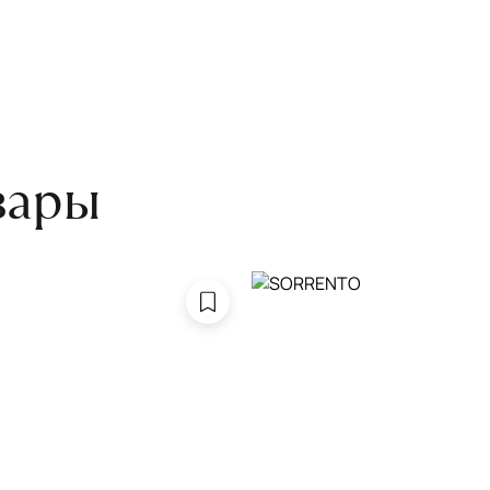
 следует поворачивать на 180°
оту на себя.
боре ковра экспертом либо
вары