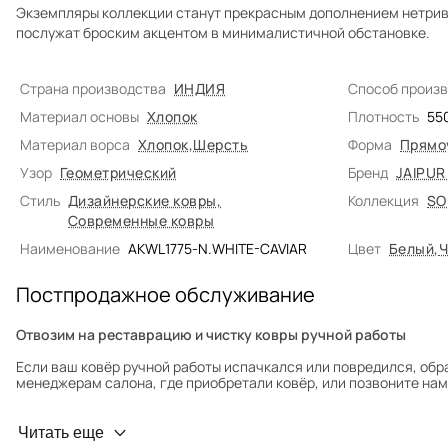
Экземпляры коллекции станут прекрасным дополнением нетрив
послужат броским акцентом в минималистичной обстановке.
Страна производства
ИНДИЯ
Способ произ
Материал основы
Хлопок
Плотность
55
Материал ворса
Хлопок
,
Шерсть
Форма
Прямо
Узор
Геометрический
Бренд
JAIPUR
Стиль
Дизайнерские ковры
,
Коллекция
SO
Современные ковры
Наименование
AKWL1775-N.WHITE-CAVIAR
Цвет
Белый
,
Ч
Постпродажное обслуживание
Отвозим на реставрацию и чистку ковры ручной работы
Если ваш ковёр ручной работы испачкался или повредился, обр
менеджерам салона, где приобретали ковёр, или позвоните нам 
Профилактика износа
Читать еще