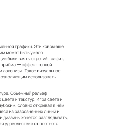
менной графики. Эти ковры ещё
им может быть умело
ии были взяты строгий графит,
о приёма 一 эффект тонкой
 лаконизм. Такое визуальное
 позволяющим использовать
туре. Объёмный рельеф
цвета и текстур. Игра света и
убоким, словно открывая в нём
еся из разрозненных линий и
ти дизайны хочется разглядывать,
ая удовольствие от плотного