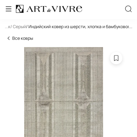
льник
...
/ Серый
/ Индийский ковер из шерсти, хлопка и бамбукового
...
Все ковры