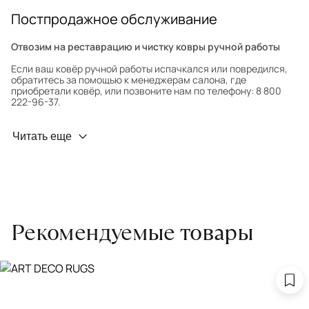
Постпродажное обслуживание
Отвозим на реставрацию и чистку ковры ручной работы
Если ваш ковёр ручной работы испачкался или повредился,
обратитесь за помощью к менеджерам салона, где
приобретали ковёр, или позвоните нам по телефону: 8 800
222-96-37.
Профилактика износа
Читать еще
Чтобы ковёр меньше изнашивался и выцветал, раз в полгода
его следует поворачивать на 180° для равномерного
распределения нагрузки. Мы возьмём эту работу на себя.
Проводим оценку ковров для страховки
Обратитесь в салон, где приобретали ковёр, договоритесь о
Рекомендуемые товары
заборе ковра экспертом либо привозите его в салон.