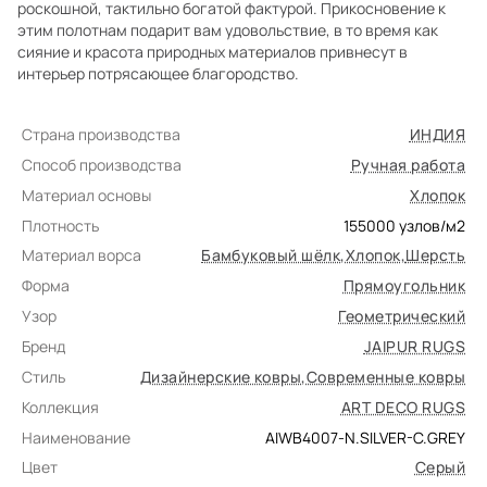
роскошной, тактильно богатой фактурой. Прикосновение к
этим полотнам подарит вам удовольствие, в то время как
сияние и красота природных материалов привнесут в
интерьер потрясающее благородство.
Страна производства
ИНДИЯ
Способ производства
Ручная работа
Материал основы
Хлопок
Плотность
155000
узлов/м2
Материал ворса
Бамбуковый шёлк
,
Хлопок
,
Шерсть
Форма
Прямоугольник
Узор
Геометрический
Бренд
JAIPUR RUGS
Стиль
Дизайнерские ковры
,
Современные ковры
Коллекция
ART DECO RUGS
Наименование
AIWB4007-N.SILVER-C.GREY
Цвет
Серый