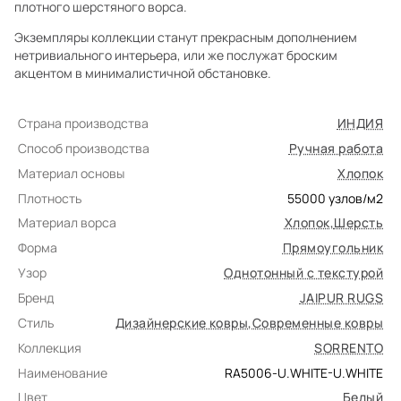
плотного шерстяного ворса.
Экземпляры коллекции станут прекрасным дополнением
нетривиального интерьера, или же послужат броским
акцентом в минималистичной обстановке.
Страна производства
ИНДИЯ
Способ производства
Ручная работа
Материал основы
Хлопок
Плотность
55000
узлов/м2
Материал ворса
Хлопок
,
Шерсть
Форма
Прямоугольник
Узор
Однотонный с текстурой
Бренд
JAIPUR RUGS
Стиль
Дизайнерские ковры
,
Современные ковры
Коллекция
SORRENTO
Наименование
RA5006-U.WHITE-U.WHITE
Цвет
Белый