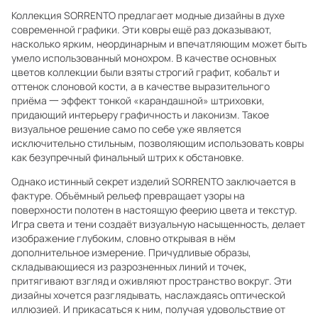
Коллекция SORRENTO предлагает модные дизайны в духе
современной графики. Эти ковры ещё раз доказывают,
насколько ярким, неординарным и впечатляющим может быть
умело использованный монохром. В качестве основных
цветов коллекции были взяты строгий графит, кобальт и
оттенок слоновой кости, а в качестве выразительного
приёма 一 эффект тонкой «карандашной» штриховки,
придающий интерьеру графичность и лаконизм. Такое
визуальное решение само по себе уже является
исключительно стильным, позволяющим использовать ковры
как безупречный финальный штрих к обстановке.
Однако истинный секрет изделий SORRENTO заключается в
фактуре. Объёмный рельеф превращает узоры на
поверхности полотен в настоящую феерию цвета и текстур.
Игра света и тени создаёт визуальную насыщенность, делает
изображение глубоким, словно открывая в нём
дополнительное измерение. Причудливые образы,
складывающиеся из разрозненных линий и точек,
притягивают взгляд и оживляют пространство вокруг. Эти
дизайны хочется разглядывать, наслаждаясь оптической
иллюзией. И прикасаться к ним, получая удовольствие от