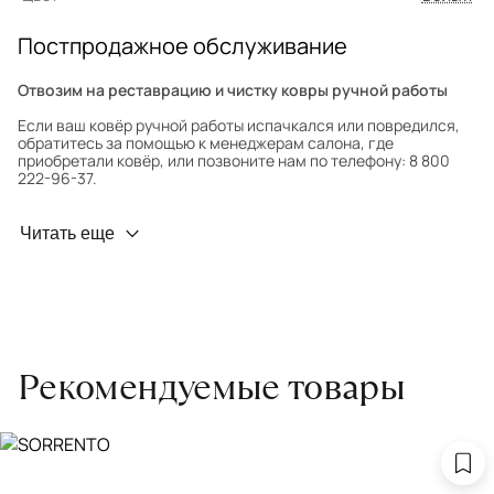
Постпродажное обслуживание
Отвозим на реставрацию и чистку ковры ручной работы
Если ваш ковёр ручной работы испачкался или повредился,
обратитесь за помощью к менеджерам салона, где
приобретали ковёр, или позвоните нам по телефону: 8 800
222-96-37.
Профилактика износа
Читать еще
Чтобы ковёр меньше изнашивался и выцветал, раз в полгода
его следует поворачивать на 180° для равномерного
распределения нагрузки. Мы возьмём эту работу на себя.
Проводим оценку ковров для страховки
Обратитесь в салон, где приобретали ковёр, договоритесь о
Рекомендуемые товары
заборе ковра экспертом либо привозите его в салон.