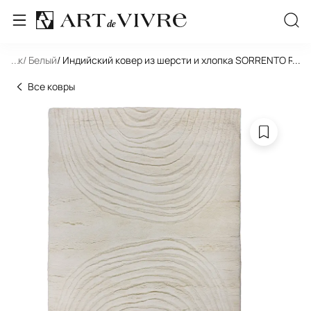
льник
...
/ Белый
/ Индийский ковер из шерсти и хлопка SORRENTO RA
...
Все ковры