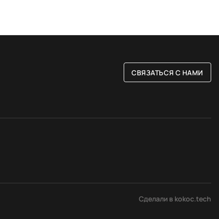
СВЯЗАТЬСЯ С НАМИ
РАЗМЕР
ые
80 на 150 см
Сделали в kokoc.tech
вые
120 на 180 см