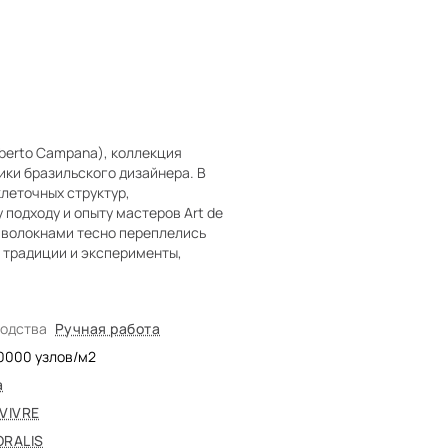
mberto Campana), коллекция
ики бразильского дизайнера. В
леточных структур,
подходу и опыту мастеров Art de
 с волокнами тесно переплелись
, традиции и эксперименты,
водства
Ручная работа
0000
узлов/м2
а
 VIVRE
ORALIS