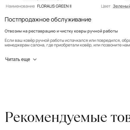
Наименование
FLORALIS GREEN II
Цвет
Зелены
Постпродажное обслуживание
Отвозим на реставрацию и чистку ковры ручной работы
Если ваш ковёр ручной работы испачкался или повредился, обр
менеджерам салона, где приобретали ковёр, или позвоните нам 
Профилактика износа
Читать еще
Чтобы ковёр меньше изнашивался и выцветал, раз в полгода его
для равномерного распределения нагрузки. Мы возьмём эту раб
Проводим оценку ковров для страховки
Обратитесь в салон, где приобретали ковёр, договоритесь о за
привозите его в салон.
Рекомендуемые то