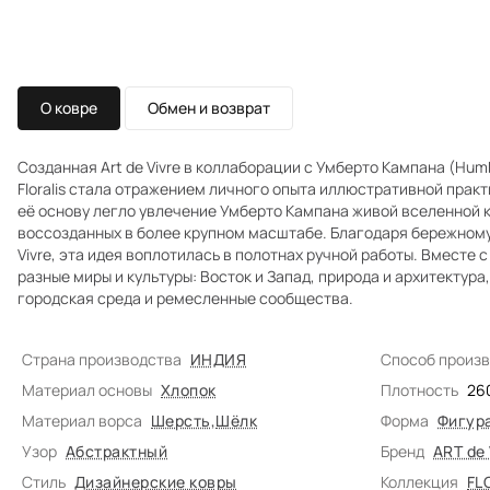
О ковре
Обмен и возврат
Созданная Art de Vivre в коллаборации с Умберто Кампана (Hu
Floralis стала отражением личного опыта иллюстративной практ
её основу легло увлечение Умберто Кампана живой вселенной к
воссозданных в более крупном масштабе. Благодаря бережному 
Vivre, эта идея воплотилась в полотнах ручной работы. Вместе
разные миры и культуры: Восток и Запад, природа и архитектура
городская среда и ремесленные сообщества.
Страна производства
ИНДИЯ
Способ произ
Материал основы
Хлопок
Плотность
26
Материал ворса
Шерсть
,
Шёлк
Форма
Фигур
Узор
Абстрактный
Бренд
ART de
Стиль
Дизайнерские ковры
Коллекция
FL