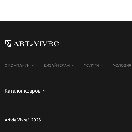
О КОМПАНИИ
ДИЗАЙНЕРАМ
УСЛУГИ
УСЛОВИЯ
Каталог ковров
СТРАНА
СТИЛЬ
Афганистан
Современные
Art de Vivre
®
2026
Индия
Этнические