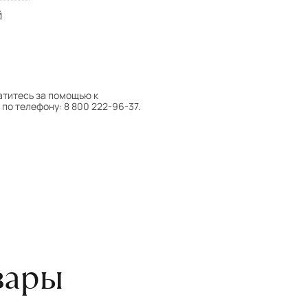
й
атитесь за помощью к
по телефону: 8 800 222-96-37.
 следует поворачивать на 180°
оту на себя.
боре ковра экспертом либо
вары