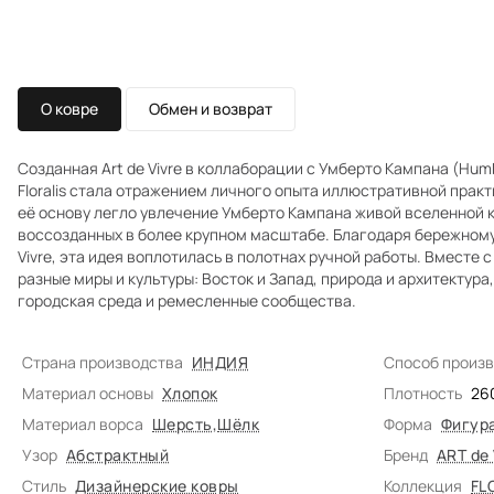
О ковре
Обмен и возврат
Созданная Art de Vivre в коллаборации с Умберто Кампана (Hu
Floralis стала отражением личного опыта иллюстративной практ
её основу легло увлечение Умберто Кампана живой вселенной к
воссозданных в более крупном масштабе. Благодаря бережному 
Vivre, эта идея воплотилась в полотнах ручной работы. Вместе
разные миры и культуры: Восток и Запад, природа и архитектура
городская среда и ремесленные сообщества.
Страна производства
ИНДИЯ
Способ произ
Материал основы
Хлопок
Плотность
26
Материал ворса
Шерсть
,
Шёлк
Форма
Фигур
Узор
Абстрактный
Бренд
ART de
Стиль
Дизайнерские ковры
Коллекция
FL