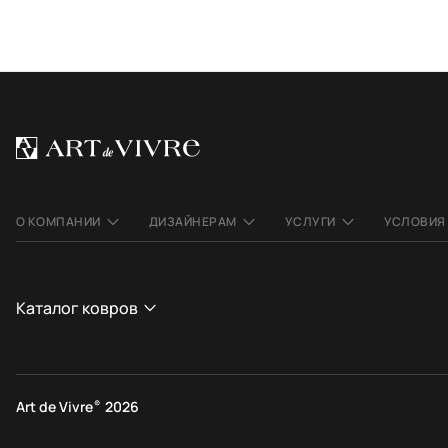
О КОМПАНИИ
ДИЗАЙНЕРАМ
УСЛУГИ
УСЛОВИЯ
Каталог ковров
СТРАНА
СТИЛЬ
Афганистан
Современные
Art de Vivre
®
2026
Индия
Этнические