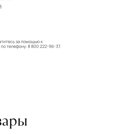
й
атитесь за помощью к
по телефону: 8 800 222-96-37.
 следует поворачивать на 180°
оту на себя.
боре ковра экспертом либо
вары