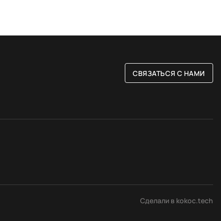
СВЯЗАТЬСЯ С НАМИ
РАЗМЕР
ые
80 на 150 см
Сделали в kokoc.tech
вые
120 на 180 см