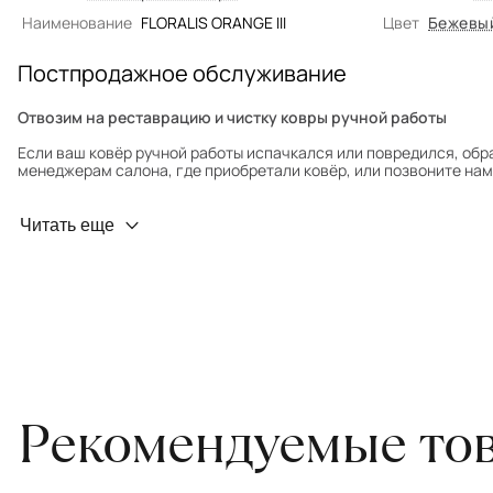
Наименование
FLORALIS ORANGE III
Цвет
Бежевы
Постпродажное обслуживание
Отвозим на реставрацию и чистку ковры ручной работы
Если ваш ковёр ручной работы испачкался или повредился, обр
менеджерам салона, где приобретали ковёр, или позвоните нам 
Профилактика износа
Читать еще
Чтобы ковёр меньше изнашивался и выцветал, раз в полгода его
для равномерного распределения нагрузки. Мы возьмём эту раб
Проводим оценку ковров для страховки
Обратитесь в салон, где приобретали ковёр, договоритесь о за
привозите его в салон.
Рекомендуемые то