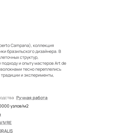
mberto Campana), коллекция
ики бразильского дизайнера. В
леточных структур,
подходу и опыту мастеров Art de
 с волокнами тесно переплелись
, традиции и эксперименты,
водства
Ручная работа
0000
узлов/м2
а
 VIVRE
ORALIS