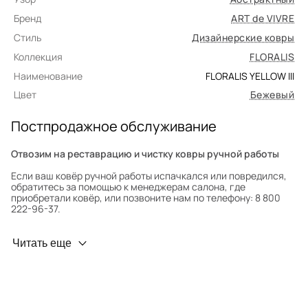
Бренд
ART de VIVRE
Стиль
Дизайнерские ковры
Коллекция
FLORALIS
Наименование
FLORALIS YELLOW III
Цвет
Бежевый
Постпродажное обслуживание
Отвозим на реставрацию и чистку ковры ручной работы
Если ваш ковёр ручной работы испачкался или повредился,
обратитесь за помощью к менеджерам салона, где
приобретали ковёр, или позвоните нам по телефону: 8 800
222-96-37.
Профилактика износа
Читать еще
Чтобы ковёр меньше изнашивался и выцветал, раз в полгода
его следует поворачивать на 180° для равномерного
распределения нагрузки. Мы возьмём эту работу на себя.
Проводим оценку ковров для страховки