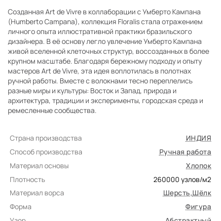
Созданная Art de Vivre в коллаборации с Умберто Кампана
(Humberto Campana), коллекция Floralis стала отражением
личного опыта иллюстративной практики бразильского
дизайнера. В её основу легло увлечение Умберто Кампана
живой вселенной клеточных структур, воссозданных в более
крупном масштабе. Благодаря бережному подходу и опыту
мастеров Art de Vivre, эта идея воплотилась в полотнах
ручной работы. Вместе с волокнами тесно переплелись
разные миры и культуры: Восток и Запад, природа и
архитектура, традиции и эксперименты, городская среда и
ремесленные сообщества.
Страна производства
ИНДИЯ
Способ производства
Ручная работа
Материал основы
Хлопок
Плотность
260000
узлов/м2
Материал ворса
Шерсть
,
Шёлк
Форма
Фигура
Узор
Абстрактный