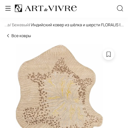
игура
...
/ Бежевый
/ Индийский ковер из шёлка и шерсти FLORALIS FLOR
...
Все ковры