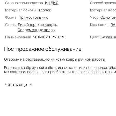
Страна производства
ИНДИЯ
Способ произ
Материал основы
Хлопок
Материал вор
Форма
Прямоугольник
Узор
Однотон
Стиль
Дизайнерские ковры
,
Коллекция
RA
Современные ковры
Наименование
2014002-BRN-CRE
Цвет
Бежевы
Постпродажное обслуживание
Отвозим на реставрацию и чистку ковры ручной работы
Если ваш ковёр ручной работы испачкался или повредился, обр
менеджерам салона, где приобретали ковёр, или позвоните нам 
Профилактика износа
Читать еще
Чтобы ковёр меньше изнашивался и выцветал, раз в полгода его
для равномерного распределения нагрузки. Мы возьмём эту раб
Проводим оценку ковров для страховки
Обратитесь в салон, где приобретали ковёр, договоритесь о за
привозите его в салон.