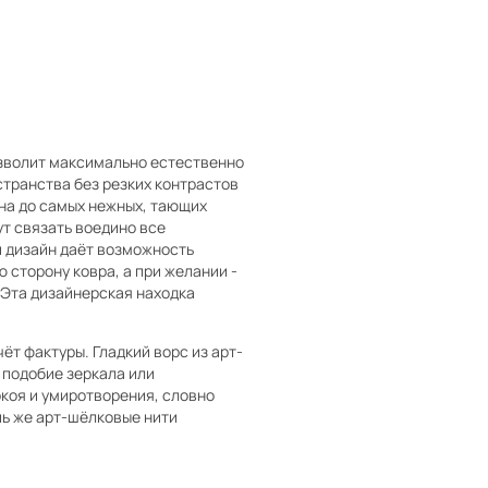
озволит максимально естественно
странства без резких контрастов
на до самых нежных, тающих
т связать воедино все
й дизайн даёт возможность
сторону ковра, а при желании -
 Эта дизайнерская находка
ёт фактуры. Гладкий ворс из арт-
 подобие зеркала или
окоя и умиротворения, словно
пь же арт-шёлковые нити