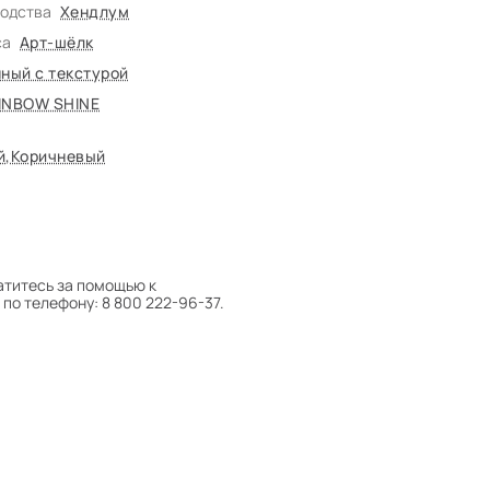
водства
Хендлум
са
Арт-шёлк
ный с текстурой
INBOW SHINE
й
,
Коричневый
атитесь за помощью к
по телефону: 8 800 222-96-37.
 следует поворачивать на 180°
оту на себя.
боре ковра экспертом либо