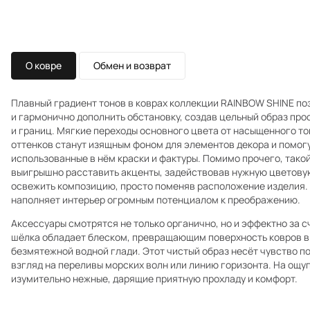
О ковре
Обмен и возврат
Плавный градиент тонов в коврах коллекции RAINBOW SHINE п
и гармонично дополнить обстановку, создав цельный образ про
и границ. Мягкие переходы основного цвета от насыщенного то
оттенков станут изящным фоном для элементов декора и помогу
использованные в нём краски и фактуры. Помимо прочего, тако
выигрышно расставить акценты, задействовав нужную цветовую 
освежить композицию, просто поменяв расположение изделия.
наполняет интерьер огромным потенциалом к преображению.
Аксессуары смотрятся не только органично, но и эффектно за сч
шёлка обладает блеском, превращающим поверхность ковров в
безмятежной водной глади. Этот чистый образ несёт чувство п
взгляд на переливы морских волн или линию горизонта. На ощу
изумительно нежные, дарящие приятную прохладу и комфорт.