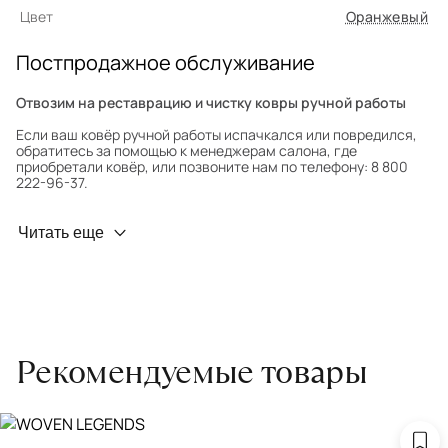
Цвет
Оранжевый
Постпродажное обслуживание
Отвозим на реставрацию и чистку ковры ручной работы
Если ваш ковёр ручной работы испачкался или повредился,
обратитесь за помощью к менеджерам салона, где
приобретали ковёр, или позвоните нам по телефону: 8 800
222-96-37.
Профилактика износа
Читать еще
Чтобы ковёр меньше изнашивался и выцветал, раз в полгода
его следует поворачивать на 180° для равномерного
распределения нагрузки. Мы возьмём эту работу на себя.
Проводим оценку ковров для страховки
Обратитесь в салон, где приобретали ковёр, договоритесь о
Рекомендуемые товары
заборе ковра экспертом либо привозите его в салон.