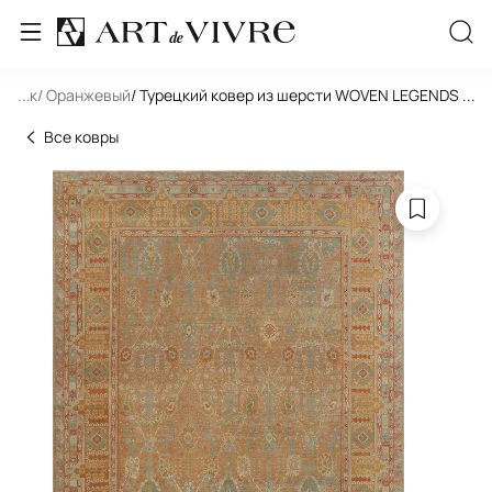
льник
...
/ Оранжевый
/ Турецкий ковер из шерсти WOVEN LEGENDS US
...
Все ковры