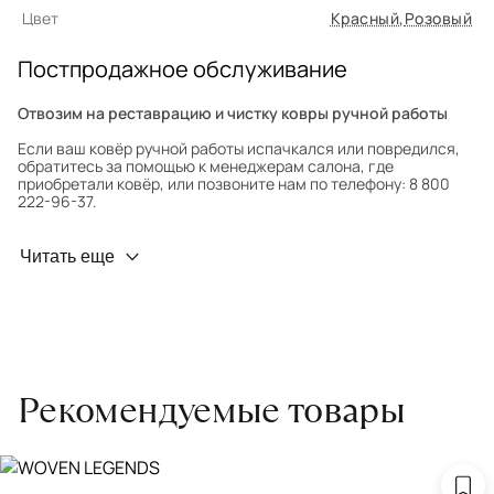
Цвет
Красный
,
Розовый
Постпродажное обслуживание
Отвозим на реставрацию и чистку ковры ручной работы
Если ваш ковёр ручной работы испачкался или повредился,
обратитесь за помощью к менеджерам салона, где
приобретали ковёр, или позвоните нам по телефону: 8 800
222-96-37.
Профилактика износа
Читать еще
Чтобы ковёр меньше изнашивался и выцветал, раз в полгода
его следует поворачивать на 180° для равномерного
распределения нагрузки. Мы возьмём эту работу на себя.
Проводим оценку ковров для страховки
Обратитесь в салон, где приобретали ковёр, договоритесь о
Рекомендуемые товары
заборе ковра экспертом либо привозите его в салон.