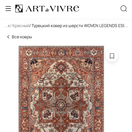
льник
...
/ Красный
/ Турецкий ковер из шерсти WOVEN LEGENDS ESP-3
...
Все ковры