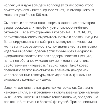
Коллекция в духе арт-деко воплощает философию этого
архитектурного и интерьерного стиля, не выходящего из
моды вот уже более 100 лет.
Смелость и продуманность форм, выверенная геометрия
узора, роскошь элитных фактур и сложносочинённых
оттенков 一 всё это отражено в коврах ART DECO RUGS,
впечатляющих своей выразительностью и лоском. Рисунки,
балансирующие на тонкой грани между классическими
мотивами и современностью, призваны внести в интерьер
идеальный баланс, сделав артистичным без вычурности.
Сдержанная палитра красок поддерживает концепцию,
наполняя обстановку холодным великолепием, столь
свойственным интерьерам 1920-х годов. Такой ковёр
позволит с лёгкостью обыграть элементы декора или
использованные текстуры, став идеальным финальным
аккордом в композиции дома.
Изделия сотканы из натуральных материалов. Согласно
канонам стиля, в изготовлении использованы премиальные
нити шёлка, шерсти и эвкалиптового волокна, обладающие
роскошной, тактильно богатой фактурой. Прикосновение к