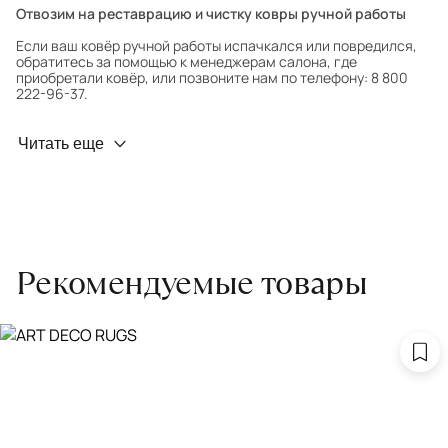
Отвозим на реставрацию и чистку ковры ручной работы
Если ваш ковёр ручной работы испачкался или повредился,
обратитесь за помощью к менеджерам салона, где
приобретали ковёр, или позвоните нам по телефону: 8 800
222-96-37.
Профилактика износа
Читать еще
Чтобы ковёр меньше изнашивался и выцветал, раз в полгода
его следует поворачивать на 180° для равномерного
распределения нагрузки. Мы возьмём эту работу на себя.
Проводим оценку ковров для страховки
Обратитесь в салон, где приобретали ковёр, договоритесь о
Рекомендуемые товары
заборе ковра экспертом либо привозите его в салон.