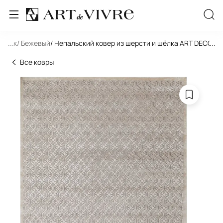
льник
...
/ Бежевый
/ Непальский ковер из шерсти и шёлка ART DECO 
...
Все ковры