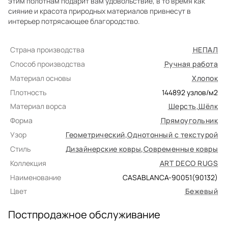
этим полотнам подарит вам удовольствие, в то время как
сияние и красота природных материалов привнесут в
интерьер потрясающее благородство.
Страна производства
НЕПАЛ
Способ производства
Ручная работа
Материал основы
Хлопок
Плотность
144892
узлов/м2
Материал ворса
Шерсть
,
Шёлк
Форма
Прямоугольник
Узор
Геометрический
,
Однотонный с текстурой
Стиль
Дизайнерские ковры
,
Современные ковры
Коллекция
ART DECO RUGS
Наименование
CASABLANCA-90051(90132)
Цвет
Бежевый
Постпродажное обслуживание