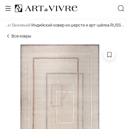
льник
...
/ Бежевый
/ Индийский ковер из шерсти и арт-шёлка RUSSEL
...
Все ковры