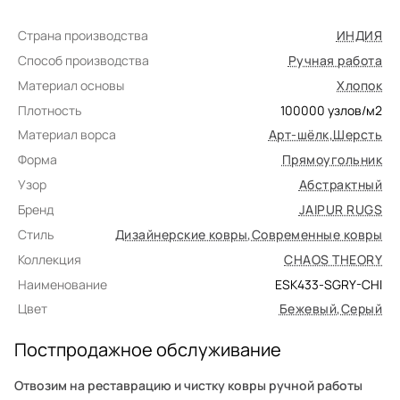
Страна производства
ИНДИЯ
Способ производства
Ручная работа
Материал основы
Хлопок
Плотность
100000
узлов/м2
Материал ворса
Арт-шёлк
,
Шерсть
Форма
Прямоугольник
Узор
Абстрактный
Бренд
JAIPUR RUGS
Стиль
Дизайнерские ковры
,
Современные ковры
Коллекция
CHAOS THEORY
Наименование
ESK433-SGRY-CHI
Цвет
Бежевый
,
Серый
Постпродажное обслуживание
Отвозим на реставрацию и чистку ковры ручной работы