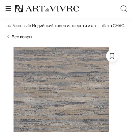
льник
...
/ Бежевый
/ Индийский ковер из шерсти и арт-шёлка CHAOS 
...
Все ковры