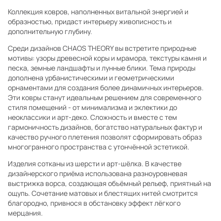
Коллекция ковров, наполненных витальной энергией и
образностью, придаст интерьеру живописность и
дополнительную глубину.
Среди дизайнов CHAOS THEORY вы встретите природные
мотивы: узоры древесной коры и мрамора, текстуры камня и
песка, земные ландшафты и лунные блики. Тема природы
дополнена урбанистическими и геометрическими
орнаментами для создания более динамичных интерьеров.
Эти ковры станут идеальным решением для современного
стиля помещений - от минимализма и эклектики до
неоклассики и арт-деко. Сложность и вместе с тем
гармоничность дизайнов, богатство натуральных фактур и
качество ручного плетения позволят сформировать образ
многогранного пространства с утончённой эстетикой.
Изделия сотканы из шерсти и арт-шёлка. В качестве
дизайнерского приёма использована разноуровневая
выстрижка ворса, создающая объёмный рельеф, приятный на
ощупь. Сочетание матовых и блестящих нитей смотрится
благородно, привнося в обстановку эффект лёгкого
мерцания.