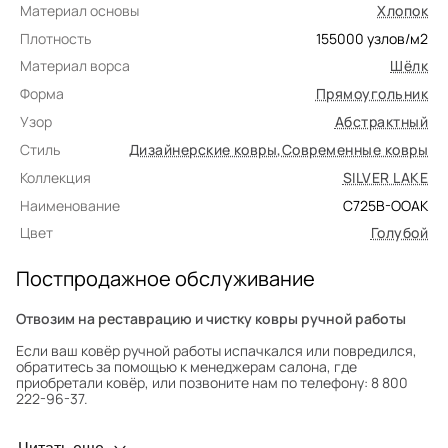
Материал основы
Хлопок
Плотность
155000
узлов/м2
Материал ворса
Шёлк
Форма
Прямоугольник
Узор
Абстрактный
Стиль
Дизайнерские ковры
,
Современные ковры
Коллекция
SILVER LAKE
Наименование
C725B-OOAK
Цвет
Голубой
Постпродажное обслуживание
Отвозим на реставрацию и чистку ковры ручной работы
Если ваш ковёр ручной работы испачкался или повредился,
обратитесь за помощью к менеджерам салона, где
приобретали ковёр, или позвоните нам по телефону: 8 800
222-96-37.
Профилактика износа