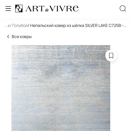
льник
...
/ Голубой
/ Непальский ковер из шёлка SILVER LAKE C725B-OO
...
Все ковры