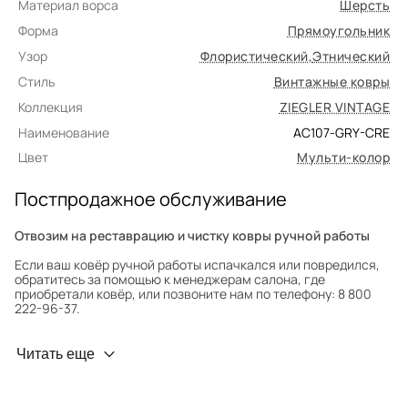
Материал ворса
Шерсть
Форма
Прямоугольник
Узор
Флористический
,
Этнический
Стиль
Винтажные ковры
Коллекция
ZIEGLER VINTAGE
Наименование
AC107-GRY-CRE
Цвет
Мульти-колор
Постпродажное обслуживание
Отвозим на реставрацию и чистку ковры ручной работы
Если ваш ковёр ручной работы испачкался или повредился,
обратитесь за помощью к менеджерам салона, где
приобретали ковёр, или позвоните нам по телефону: 8 800
222-96-37.
Профилактика износа
Читать еще
Чтобы ковёр меньше изнашивался и выцветал, раз в полгода
его следует поворачивать на 180° для равномерного
распределения нагрузки. Мы возьмём эту работу на себя.