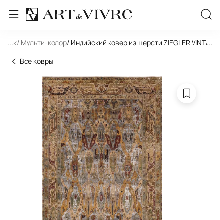
льник
...
/ Мульти-колор
/ Индийский ковер из шерсти ZIEGLER VINTAG
...
Все ковры