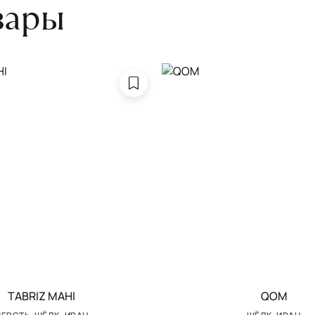
вары
TABRIZ MAHI
QOM