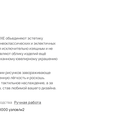
UXE объединяют эстетику
неоклассических и эклектичных
я исключительно изящным и не
авляют облику изделий ещё
зысканному ювелирному украшению
инии рисунков завораживающе
енную лёгкость и роскошь.
 тактильное наслаждение, а за
о, став любимой вашего дизайна.
водства
Ручная работа
0000
узлов/м2