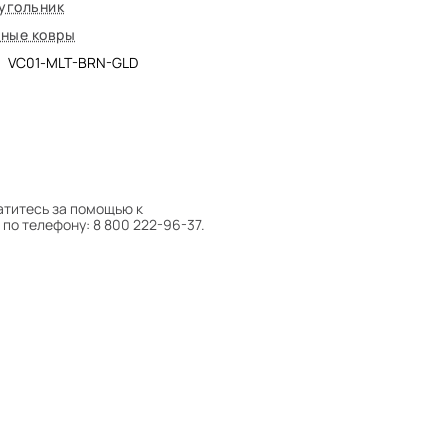
угольник
ные ковры
VC01-MLT-BRN-GLD
атитесь за помощью к
по телефону: 8 800 222-96-37.
 следует поворачивать на 180°
оту на себя.
боре ковра экспертом либо