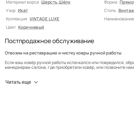
Материал ворса
Шерсть
,
Шёлк
Форма
Прямо
Узор
Икат
Стиль
Винтаж
Коллекция
VINTAGE LUXE
Наименование
Цвет
Коричневый
Постпродажное обслуживание
Отвозим на реставрацию и чистку ковры ручной работы
Если ваш ковёр ручной работы испачкался или повредился, обр
менеджерам салона, где приобретали ковёр, или позвоните нам 
Профилактика износа
Читать еще
Чтобы ковёр меньше изнашивался и выцветал, раз в полгода его
для равномерного распределения нагрузки. Мы возьмём эту раб
Проводим оценку ковров для страховки
Обратитесь в салон, где приобретали ковёр, договоритесь о за
привозите его в салон.