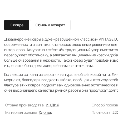
О ковре
Обмен и возврат
Дизайнерские ковры в духе «разрушенной классики» VINTAGE L
современности и винтажа, становясь идеальным решением для 
интерьеров. Аккуратно «стёртый» традиционный узор смотритс
перегружает обстановку, а элегантно выцвеченные краски доб
больше очарования и нежности. Такой ковёр будет подобен и
и сделает образ дома завершённым и эстетичным.
Коллекция соткана из шерсти и натуральной шёлковой нити. Л
мерцают, благодаря гладкости шёлка, сообщая интерьеру особ
Фактура этих ковров подарит вам одновременно эстетическое и
счёт высочайшего качества ручной работы они прослужат долг
Страна производства
ИНДИЯ
Способ произ
Материал основы
Хлопок
Плотность
22