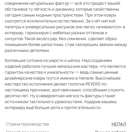
соединение натуральных фактур 一 всё это придаст вашей
обстановке ту лёгкость и динамику, которые свойственны
сегодня самым модным пространствам. При этом ковры
смотрятся исключительно естественно. За счёт мягкой
палитры и универсальных рисунков они легко «вливаются» в
интерьер, гармонируя с мебелью разных оттенков и
силуэтов.Такой аксессуар, без сомнения, сделает образ
помещения более целостным, став связующим звеном между
различными деталями.
Коллекция соткана из шерсти и шёлка. Над созданием
изделий работали лучшие непальские мастера, что является
гарантом качества и уникальности 一 ведь самые ценные
дизайнерские ковры ткутся именно в Непале. Высочайшее
мастерство исполнения делает полотна REVERS по-
настоящему прочными, долговечными, способными служить
десятки лет. Ну а невероятная мягкость фактуры станет
источником тактильного удовольствия, подарив вашему
интерьеру ещё больше уюта и притягательности.
Страна производства
НЕПАЛ