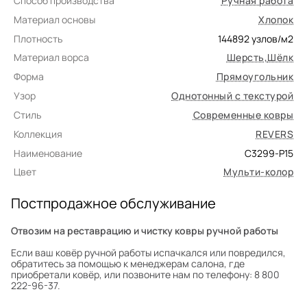
Способ производства
Ручная работа
Материал основы
Хлопок
Плотность
144892
узлов/м2
Материал ворса
Шерсть
,
Шёлк
Форма
Прямоугольник
Узор
Однотонный с текстурой
Стиль
Современные ковры
Коллекция
REVERS
Наименование
C3299-P15
Цвет
Мульти-колор
Постпродажное обслуживание
Отвозим на реставрацию и чистку ковры ручной работы
Если ваш ковёр ручной работы испачкался или повредился,
обратитесь за помощью к менеджерам салона, где
приобретали ковёр, или позвоните нам по телефону: 8 800
222-96-37.