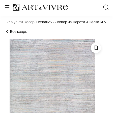
льник
...
/ Мульти-колор
/ Непальский ковер из шерсти и шёлка REVER
...
Все ковры