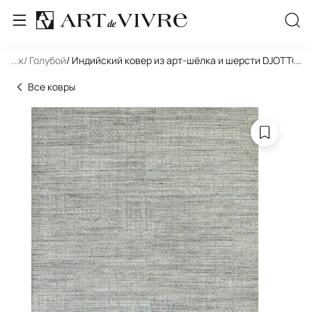
льник
...
/ Голубой
/ Индийский ковер из арт-шёлка и шерсти DJOTTO B
...
Все ковры