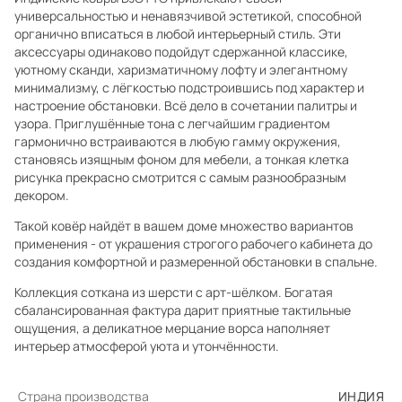
универсальностью и ненавязчивой эстетикой, способной
органично вписаться в любой интерьерный стиль. Эти
аксессуары одинаково подойдут сдержанной классике,
уютному сканди, харизматичному лофту и элегантному
минимализму, с лёгкостью подстроившись под характер и
настроение обстановки. Всё дело в сочетании палитры и
узора. Приглушённые тона с легчайшим градиентом
гармонично встраиваются в любую гамму окружения,
становясь изящным фоном для мебели, а тонкая клетка
рисунка прекрасно смотрится с самым разнообразным
декором.
Такой ковёр найдёт в вашем доме множество вариантов
применения - от украшения строгого рабочего кабинета до
создания комфортной и размеренной обстановки в спальне.
Коллекция соткана из шерсти с арт-шёлком. Богатая
сбалансированная фактура дарит приятные тактильные
ощущения, а деликатное мерцание ворса наполняет
интерьер атмосферой уюта и утончённости.
Страна производства
ИНДИЯ