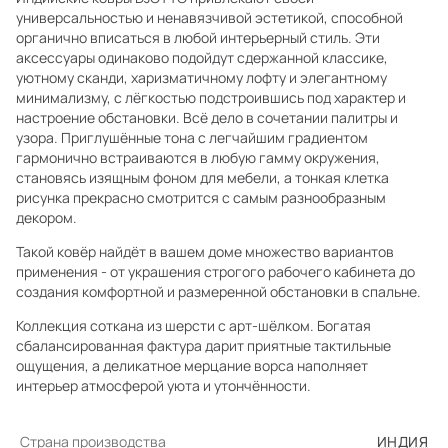
универсальностью и ненавязчивой эстетикой, способной
органично вписаться в любой интерьерный стиль. Эти
аксессуары одинаково подойдут сдержанной классике,
уютному сканди, харизматичному лофту и элегантному
минимализму, с лёгкостью подстроившись под характер и
настроение обстановки. Всё дело в сочетании палитры и
узора. Приглушённые тона с легчайшим градиентом
гармонично встраиваются в любую гамму окружения,
становясь изящным фоном для мебели, а тонкая клетка
рисунка прекрасно смотрится с самым разнообразным
декором.
Такой ковёр найдёт в вашем доме множество вариантов
применения - от украшения строгого рабочего кабинета до
создания комфортной и размеренной обстановки в спальне.
Коллекция соткана из шерсти с арт-шёлком. Богатая
сбалансированная фактура дарит приятные тактильные
ощущения, а деликатное мерцание ворса наполняет
интерьер атмосферой уюта и утончённости.
Страна производства
ИНДИЯ