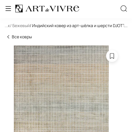
льник
...
/ Бежевый
/ Индийский ковер из арт-шёлка и шерсти DJOTTO 
...
Все ковры