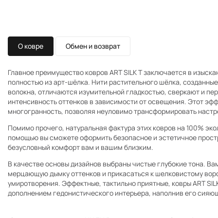
О ковре
Обмен и возврат
Главное преимущество ковров ART SILK T заключается в изыска
полностью из арт-шёлка. Нити растительного шёлка, созданны
волокна, отличаются изумительной гладкостью, сверкают и пер
интенсивность оттенков в зависимости от освещения. Этот эфф
многогранность, позволяя неуловимо трансформировать настр
Помимо прочего, натуральная фактура этих ковров на 100% эко
помощью вы сможете оформить безопасное и эстетичное прост
безусловный комфорт вам и вашим близким.
В качестве основы дизайнов выбраны чистые глубокие тона. Ва
мерцающую дымку оттенков и прикасаться к шелковистому ворс
умиротворения. Эффектные, тактильно приятные, ковры ART SIL
дополнением гедонистического интерьера, наполнив его сияю