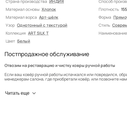
Страна производства
ИНДИЯ
Способ произ
Материал основы
Хлопок
Плотность
15
Материал ворса
Арт-шёлк
Форма
Прямо
Узор
Однотонный с текстурой
Стиль
Соврем
Коллекция
ART SILK T
Наименование
Цвет
Белый
Постпродажное обслуживание
Отвозим на реставрацию и чистку ковры ручной работы
Если ваш ковёр ручной работы испачкался или повредился, обр
менеджерам салона, где приобретали ковёр, или позвоните нам 
Профилактика износа
Читать еще
Чтобы ковёр меньше изнашивался и выцветал, раз в полгода его
для равномерного распределения нагрузки. Мы возьмём эту раб
Проводим оценку ковров для страховки
Обратитесь в салон, где приобретали ковёр, договоритесь о за
привозите его в салон.