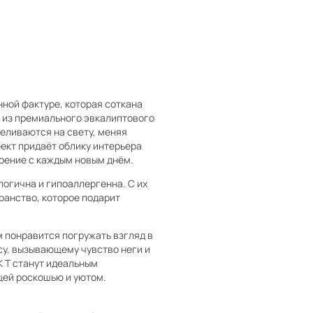
нной фактуре, которая соткана
е из премиального эвкалиптового
еливаются на свету, меняя
ект придаёт облику интерьера
оение с каждым новым днём.
логична и гипоаллергенна. С их
ранство, которое подарит
м понравится погружать взгляд в
у, вызывающему чувство неги и
K T станут идеальным
щей роскошью и уютом.