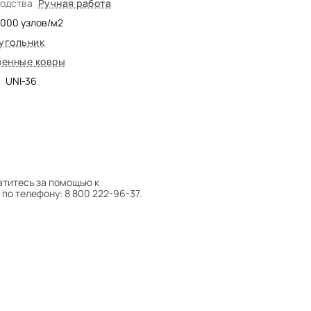
водства
Ручная работа
5000
узлов/м2
угольник
енные ковры
UNI-36
атитесь за помощью к
по телефону: 8 800 222-96-37.
 следует поворачивать на 180°
оту на себя.
боре ковра экспертом либо