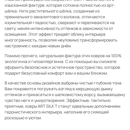
изысканной фактуре, которая соткана полностью из арт-
шёлка. Нити растительного шёлка, созданные из
премиального эвкалиптового волокна, отличаются
изумительной гладкостью, сверкают и переливаются на
свету, меняя интенсивность оттенков в зависимости от
освещения. Этот эффект придаёт облику интерьера
многогранность, позволяя неуловимо трансформировать
настроение с каждым новым днём.
Помимо прочего, натуральная фактура этих ковров на 100%
экологична и гипоаллергенна. С их помощью вы сможете
оформить безопасное и эстетичное пространство, которое
подарит безусловный комфорт вам и вашим близким.
В качестве основы дизайнов выбраны чистые глубокие тона.
Вам понравится погружать взгляд в мерцающую дымку
оттенков и прикасаться к шелковистому ворсу, вызывающему
чувство неги и умиротворения. Эффектные, тактильно
приятные, ковры ART SILK T станут идеальным дополнением
гедонистического интерьера, наполнив его сияющей
роскошью и уютом.