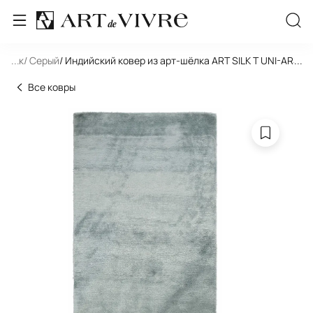
льник
...
/ Серый
/ Индийский ковер из арт-шёлка ART SILK T UNI-ARS48
...
Все ковры