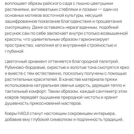
воплощает образы райского сада с пышно цветущими
растениями, витиеватыми стеблями и лозами 一 один из
основных мотивов восточной культуры, несущий
зашифрованное пожелание благоденствия и процветания
смотрящему. Даже оставаясь неразгаданным, подобный
рисунок сам по себе заключает внутри столько возвышенной
красоты, что удивительным образом гармонизирует
пространство, наполняя его внутренней стройностью и
глубиной.
Цветочный орнамент оттеняется благородной палитрой.
Рубиново-бордовые, охристые и золотые тона смотрятся ярко
и вместе с тем естественно, поскольку получены с помощью
растительных красителей. В качестве материала пряжи
использована натуральная овечья шерсть, дарящая тепло и
тактильный комфорт. Таким образом, каждый сантиметр этих
ковров передаёт ощущение природной чистоты и хранит
душевность прикосновений мастеров.
Ковры HADJI станут настоящим сокровищем интерьера,
добавив ему глубокий символизм и подлинность традиций.