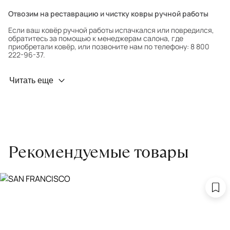
Отвозим на реставрацию и чистку ковры ручной работы
Если ваш ковёр ручной работы испачкался или повредился,
обратитесь за помощью к менеджерам салона, где
приобретали ковёр, или позвоните нам по телефону: 8 800
222-96-37.
Профилактика износа
Читать еще
Чтобы ковёр меньше изнашивался и выцветал, раз в полгода
его следует поворачивать на 180° для равномерного
распределения нагрузки. Мы возьмём эту работу на себя.
Проводим оценку ковров для страховки
Обратитесь в салон, где приобретали ковёр, договоритесь о
Рекомендуемые товары
заборе ковра экспертом либо привозите его в салон.