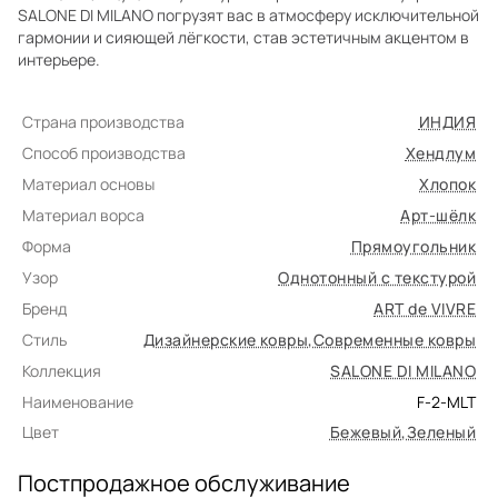
SALONE DI MILANO погрузят вас в атмосферу исключительной
гармонии и сияющей лёгкости, став эстетичным акцентом в
интерьере.
Страна производства
ИНДИЯ
Способ производства
Хендлум
Материал основы
Хлопок
Материал ворса
Арт-шёлк
Форма
Прямоугольник
Узор
Однотонный с текстурой
Бренд
ART de VIVRE
Стиль
Дизайнерские ковры
,
Современные ковры
Коллекция
SALONE DI MILANO
Наименование
F-2-MLT
Цвет
Бежевый
,
Зеленый
Постпродажное обслуживание