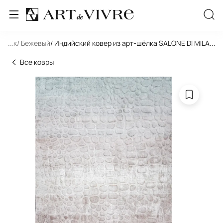
льник
...
/ Бежевый
/ Индийский ковер из арт-шёлка SALONE DI MILANO 
...
Все ковры