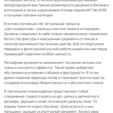
международной выставкой дизайнерских решений в Милане и
воплощена в жизнь художниками Ателье ковров ART de VIVRE
и лучшими ткачами из Индии.
В основу коллекции лёг актуальный тренд на
«растушёванные» границы и мягкие линии в интерьерах.
Дизайны соединяют в себе тонкую ненавязчивую геометрию,
богатство фактуры и изысканные градиенты оттенков в
палитре нежнейших пастельных цветов. Всё это виртуозно
передано в филигранной ручной работе индийских мастеров,
придающей изделиям особую ценность.
Рельефные орнаменты напоминают тиснение на коже или
ткани и смотрятся эффектно. Такой приём добавляет
обстановке внутреннего объёма и фактурности. В то же
время плавные переходы тонов сглаживают все контрасты,
создавая атмосферу безмятежности и абсолютного покоя.
В тактильном плане изделия представляют собой
соединение гладкого ворса из арт-шёлка и деликатного
рельефа, дарящего кинестетическое удовольствие. По
коврам приятно ходить босиком, приксасаться к ним
пальцами, ощущая скульптурный орнамент. Аксессуары