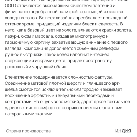
GOLD отличаются высочайшим качеством плетения и
филигранно подобранной палитрой, состоящей из чистых
холодных тонов. Во всех дизайнах преобладает прохладный
оттенок хрома, придающий изделиям блеск и свежесть. В
него, как в базовый цвет на холсте, вливаются краски золота,
лазури, охры и марсала, создавая многогранную и
гармоничную картину, захватывающую внимание с первого
взгляда. Композиция дополняется объёмным рельефом
ручной выстрижки. Такой ковёр наполнит интерьер
сверкающими искрами цвета, придав пространству
роскошный и чарующий облик.
Впечатление поддерживается сложностью фактуры.
Соединение матовой плотной шерсти и глянцевого арт-
шёлка смотрится исключительно благородно и вызывает
восхищение эффектными визуальными переходами и
контрастами. На ощупь ворс мягкий, дарит яркое тактильное
удовольствие и комфорт от соприкосновения с элитными
натуральными тканями.
Страна производства
ИНДИЯ