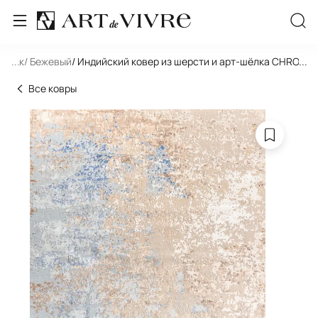
льник
...
/ Бежевый
/ Индийский ковер из шерсти и арт-шёлка CHROME
...
Все ковры