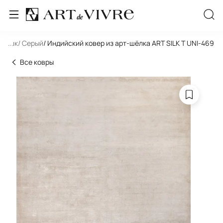
льник
...
/ Серый
/ Индийский ковер из арт-шёлка ART SILK T UNI-469
Все ковры