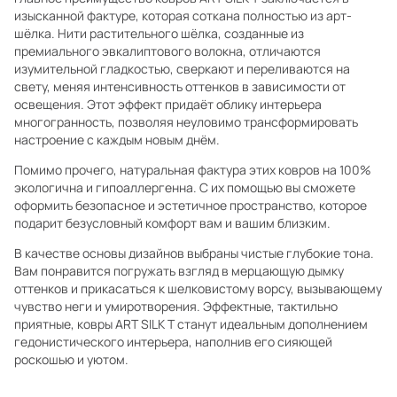
изысканной фактуре, которая соткана полностью из арт-
шёлка. Нити растительного шёлка, созданные из
премиального эвкалиптового волокна, отличаются
изумительной гладкостью, сверкают и переливаются на
свету, меняя интенсивность оттенков в зависимости от
освещения. Этот эффект придаёт облику интерьера
многогранность, позволяя неуловимо трансформировать
настроение с каждым новым днём.
Помимо прочего, натуральная фактура этих ковров на 100%
экологична и гипоаллергенна. С их помощью вы сможете
оформить безопасное и эстетичное пространство, которое
подарит безусловный комфорт вам и вашим близким.
В качестве основы дизайнов выбраны чистые глубокие тона.
Вам понравится погружать взгляд в мерцающую дымку
оттенков и прикасаться к шелковистому ворсу, вызывающему
чувство неги и умиротворения. Эффектные, тактильно
приятные, ковры ART SILK T станут идеальным дополнением
гедонистического интерьера, наполнив его сияющей
роскошью и уютом.