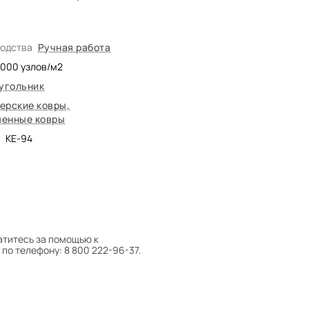
водства
Ручная работа
4000
узлов/м2
угольник
ерские ковры
,
енные ковры
KE-94
атитесь за помощью к
по телефону: 8 800 222-96-37.
 следует поворачивать на 180°