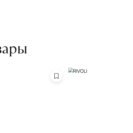
оту на себя.
боре ковра экспертом либо
вары