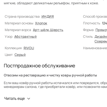
мягкие, обладают деликатным рельефом, приятным к коже.
Страна производства
ИНДИЯ
Способ произ
Материал основы
Хлопок
Плотность
12
Материал ворса
Арт-шёлк
,
Шерсть
Форма
Прямо
Узор
Абстрактный
Стиль
Дизайн
Соврем
Коллекция
RIVOLI
Наименование
Цвет
Серый
Постпродажное обслуживание
Отвозим на реставрацию и чистку ковры ручной работы
Если ваш ковёр ручной работы испачкался или повредился, обр
менеджерам салона, где приобретали ковёр, или позвоните нам 
Профилактика износа
Читать еще
Чтобы ковёр меньше изнашивался и выцветал, раз в полгода его