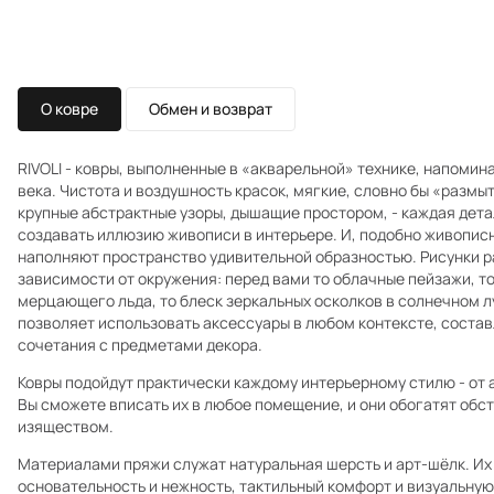
О ковре
Обмен и возврат
RIVOLI - ковры, выполненные в «акварельной» технике, напоми
века. Чистота и воздушность красок, мягкие, словно бы «разм
крупные абстрактные узоры, дышащие простором, - каждая дета
создавать иллюзию живописи в интерьере. И, подобно живопис
наполняют пространство удивительной образностью. Рисунки 
зависимости от окружения: перед вами то облачные пейзажи, то
мерцающего льда, то блеск зеркальных осколков в солнечном 
позволяет использовать аксессуары в любом контексте, соста
сочетания с предметами декора.
Ковры подойдут практически каждому интерьерному стилю - от а
Вы сможете вписать их в любое помещение, и они обогатят обс
изяществом.
Материалами пряжи служат натуральная шерсть и арт-шёлк. Их
основательность и нежность, тактильный комфорт и визуальную