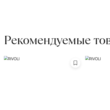
для равномерного распределения нагрузки. Мы возьмём эту раб
Проводим оценку ковров для страховки
Обратитесь в салон, где приобретали ковёр, договоритесь о за
привозите его в салон.
Рекомендуемые то