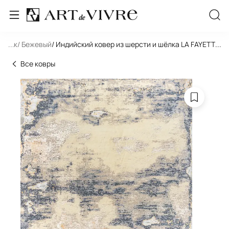
льник
...
/ Бежевый
/ Индийский ковер из шерсти и шёлка LA FAYETTE K
...
Все ковры