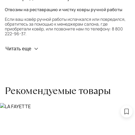
Отвозим на реставрацию и чистку ковры ручной работы
Если ваш ковёр ручной работы испачкался или повредился,
обратитесь за помощью к менеджерам салона, где
приобретали ковёр, или позвоните нам по телефону: 8 800
222-96-37.
Профилактика износа
Читать еще
Чтобы ковёр меньше изнашивался и выцветал, раз в полгода
его следует поворачивать на 180° для равномерного
распределения нагрузки. Мы возьмём эту работу на себя.
Проводим оценку ковров для страховки
Обратитесь в салон, где приобретали ковёр, договоритесь о
Рекомендуемые товары
заборе ковра экспертом либо привозите его в салон.