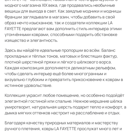
модного магазина XIX века, где продавались необычные
вещицы для выхода в свет. Как заядлые модники и модницы
Франции заглядывали в магазин, чтобы добавить в свой
образ нечто изысканное, так и создатели коллекции LA
FAYETTE предлагают вам дополнить стиль интерьера этими
утончёнными коврами, способными подарить обстановке
изящество и элегантность.
Здесь вы найдёте идеальные пропорции во всём. Баланс
прохладных и тёплых тонов, матовых и блестящих фактур,
плотной шерстяной пряжи и лёгкого шёлкового ворса.
Каждая композиция дополняется деликатным рельефом,
чтобы сделать интерьер ещё более многогранным и
визуально глубоким и превратить прикосновение к коврам в
истинное удовольствие.
Коллекция украсит любое помещение, но особенно подойдёт
элегантной гостиной или спальне. Нежное мерцание шёлка
умиротворит, натуральная шерсть подарит тепло и комфорт, а
дымка мягких оттенков настроит на расслабление и отдых.
Благодаря качеству природных материалов и мастерству
ручного плетения, ковры LA FAYETTE прослужат много лет и