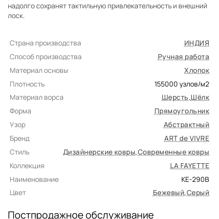
надолго сохранят тактильную привлекательность и внешний
лоск.
Страна производства
ИНДИЯ
Способ производства
Ручная работа
Материал основы
Хлопок
Плотность
155000
узлов/м2
Материал ворса
Шерсть
,
Шёлк
Форма
Прямоугольник
Узор
Абстрактный
Бренд
ART de VIVRE
Стиль
Дизайнерские ковры
,
Современные ковры
Коллекция
LA FAYETTE
Наименование
KE-290B
Цвет
Бежевый
,
Серый
Постпродажное обслуживание