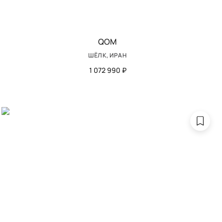
QOM
ШЁЛК, ИРАН
1 072 990 ₽