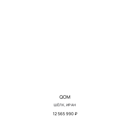
QOM
ШЁЛК, ИРАН
12 565 990 ₽