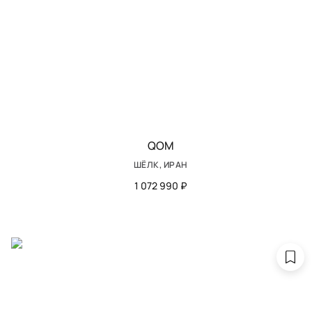
QOM
ШЁЛК, ИРАН
1 072 990 ₽