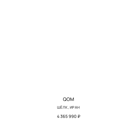
QOM
ШЁЛК, ИРАН
4 365 990 ₽