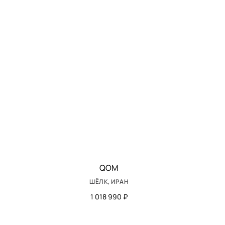
QOM
ШЁЛК, ИРАН
1 018 990 ₽