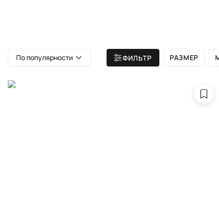
ВСЕ КОВРЫ
АТЕЛЬЕ
КАТА
Главная
/ Все ковры
/ Ковры бордового цвета
По популярности
РАЗМЕР
ФИЛЬТР
Ков