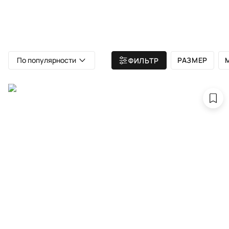
ВСЕ КОВРЫ
АТЕЛЬЕ
КАТА
Главная
/ Все ковры
/ Ковры фиолетового цвета
По популярности
РАЗМЕР
ФИЛЬТР
Ковр