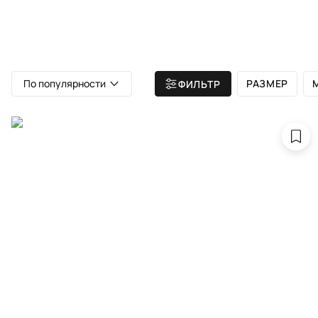
ВСЕ КОВРЫ
АТЕЛЬЕ
КАТА
Главная
/ Все ковры
/ Персидские ковры
По популярности
РАЗМЕР
ФИЛЬТР
П